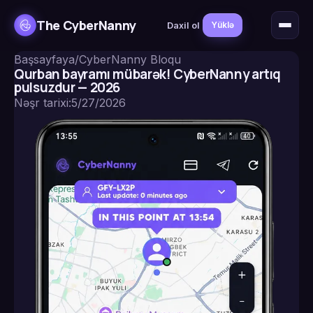
The CyberNanny
Daxil ol
Yüklə
Başsayfaya
/
CyberNanny Bloqu
Qurban bayramı mübarək! CyberNanny artıq
pulsuzdur — 2026
Nəşr tarixi
:
5/27/2026