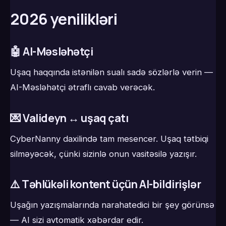
2026 yenilikləri
🤖 AI-Məsləhətçi
Uşaq haqqında istənilən sualı sadə sözlərlə verin —
AI-Məsləhətçi ətraflı cavab verəcək.
💌 Valideyn ↔ uşaq çatı
CyberNanny daxilində tam mesencer. Uşaq tətbiqi
silməyəcək, çünki sizinlə onun vasitəsilə yazışır.
⚠️ Təhlükəli kontent üçün AI-bildirişlər
Uşağın yazışmalarında narahatedici bir şey görünsə
— AI sizi avtomatik xəbərdar edir.