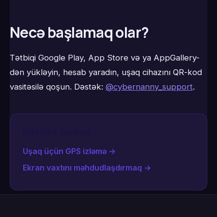
Necə başlamaq olar?
Tətbiqi Google Play, App Store və ya AppGallery-
dən yükləyin, hesab yaradın, uşaq cihazını QR-kod
vasitəsilə qoşun. Dəstək:
@cybernanny_support
.
Növbəti oxuyun
Uşaq üçün GPS izləmə
→
Ekran vaxtını məhdudlaşdırmaq
→