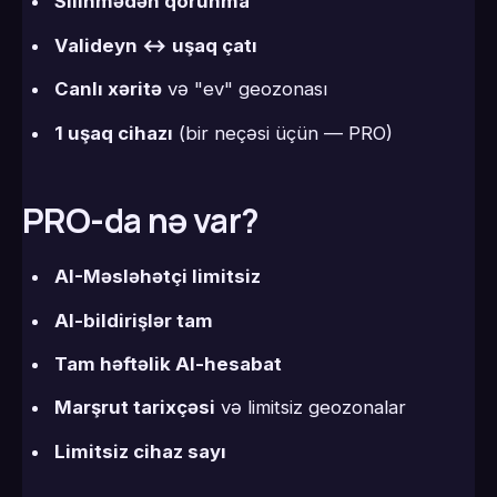
Silinmədən qorunma
Valideyn ↔ uşaq çatı
Canlı xəritə
və "ev" geozonası
1 uşaq cihazı
(bir neçəsi üçün — PRO)
PRO-da nə var?
AI-Məsləhətçi limitsiz
AI-bildirişlər tam
Tam həftəlik AI-hesabat
Marşrut tarixçəsi
və limitsiz geozonalar
Limitsiz cihaz sayı