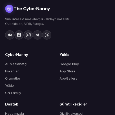
The CyberNanny
Süni intellekt məsləhətçili valideyn nəzarəti.
Özbəkistan, MDB, Avropa.
CyberNanny
Yüklə
AI-Məsləhətçi
Google Play
Imkanlar
App Store
Qiymətlər
AppGallery
Yüklə
CN Family
Dəstək
Sürətli keçidlər
Haqqımızda
Gizlilik siyasəti