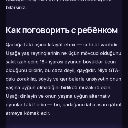
bilərsiniz.
Как поговорить с ребёнком
Qadağa təkbaşına kifayət etmir — söhbət vacibdir.
Uşağa yaş reytinqlərinin nə üçün mövcud olduğunu
sakit izah edin: 18+ işarəsi oyunun böyüklər üçün
olduğunu bildirir, bu cəza deyil, qayğıdır. Niyə GTA-
dakı zorakılıq, söyüş və qəribələrlə ünsiyyətin onun
yaşına uyğun olmadığını birlikdə müzakirə edin.
Uşağı dinləyin və onun yaşına uyğun alternativ
oyunlar təklif edin — bu, qadağanı daha asan qəbul
etməyə kömək edir.