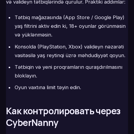
və valideyn tətbiqlərində qurulur. Praktiki addımlar:
Tətbiq mağazasında (App Store / Google Play)
yaş filtrini aktiv edin ki, 18+ oyunlar görünməsin
və yüklənməsin.
Konsolda (PlayStation, Xbox) valideyn nəzarəti
vasitəsilə yaş reytinqi üzrə məhdudiyyət qoyun.
Tətbiqin və yeni proqramların quraşdırılmasını
bloklayın.
Oyun vaxtına limit təyin edin.
Как контролировать через
CyberNanny