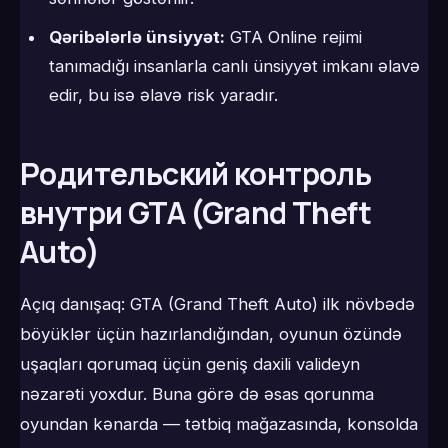
Qəribələrlə ünsiyyət:
GTA Online rejimi
tanımadığı insanlarla canlı ünsiyyət imkanı əlavə
edir, bu isə əlavə risk yaradır.
Родительский контроль
внутри GTA (Grand Theft
Auto)
Açıq danışaq: GTA (Grand Theft Auto) ilk növbədə
böyüklər üçün hazırlandığından, oyunun özündə
uşaqları qorumaq üçün geniş daxili valideyn
nəzarəti yoxdur. Buna görə də əsas qorunma
oyundan kənarda — tətbiq mağazasında, konsolda