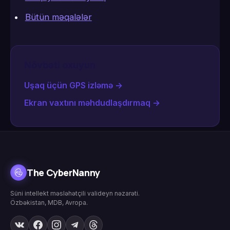
Bütün məqalələr
Növbəti oxuyun
Uşaq üçün GPS izləmə
→
Ekran vaxtını məhdudlaşdırmaq
→
The CyberNanny
Süni intellekt məsləhətçili valideyn nəzarəti.
Özbəkistan, MDB, Avropa.