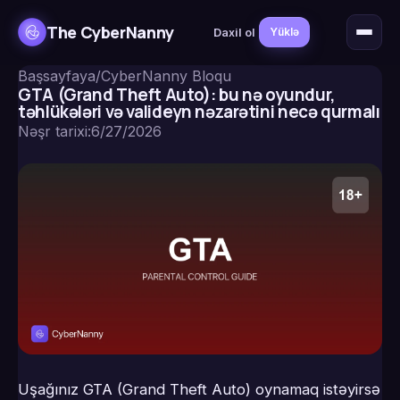
The CyberNanny
Daxil ol
Yüklə
Başsayfaya
/
CyberNanny Bloqu
GTA (Grand Theft Auto): bu nə oyundur,
təhlükələri və valideyn nəzarətini necə qurmalı
Nəşr tarixi
:
6/27/2026
Uşağınız GTA (Grand Theft Auto) oynamaq istəyirsə