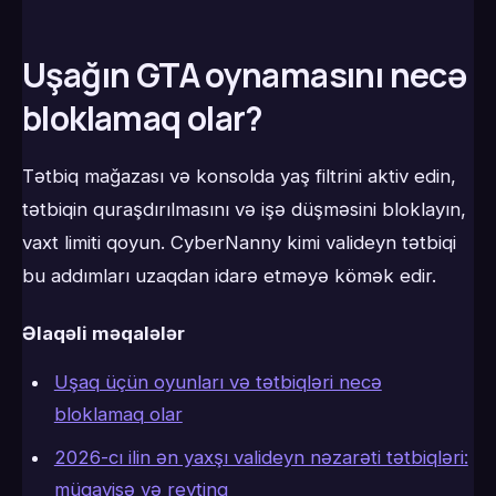
Uşağın GTA oynamasını necə
bloklamaq olar?
Tətbiq mağazası və konsolda yaş filtrini aktiv edin,
tətbiqin quraşdırılmasını və işə düşməsini bloklayın,
vaxt limiti qoyun. CyberNanny kimi valideyn tətbiqi
bu addımları uzaqdan idarə etməyə kömək edir.
Əlaqəli məqalələr
Uşaq üçün oyunları və tətbiqləri necə
bloklamaq olar
2026-cı ilin ən yaxşı valideyn nəzarəti tətbiqləri:
müqayisə və reytinq