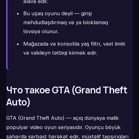
əlavə edir.
Bu uşaq oyunu deyil — girişi
məhdudlaşdırmaq və ya bloklamaq
tövsiyə olunur.
Mağazada və konsolda yaş filtri, vaxt limiti
və valideyn tətbiqi kömək edir.
Что такое GTA (Grand Theft
Auto)
GTA (Grand Theft Auto) — açıq dünyaya malik
populyar video oyun seriyasıdır. Oyunçu böyük
şəhərdə sərbəst hərəkət edir, müxtəlif tapşırıqları