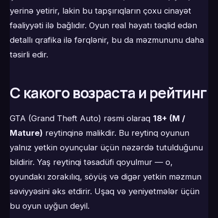
yerinə yetirir, lakin bu tapşırıqların çoxu cinayət
fəaliyyəti ilə bağlıdır. Oyun real həyatı təqlid edən
detallı qrafika ilə fərqlənir, bu da məzmununu daha
təsirli edir.
С какого возраста и рейтинг
GTA (Grand Theft Auto) rəsmi olaraq
18+ (M /
Mature)
reytinqinə malikdir. Bu reytinq oyunun
yalnız yetkin oyunçular üçün nəzərdə tutulduğunu
bildirir. Yaş reytinqi təsadüfi qoyulmur — o,
oyundakı zorakılıq, söyüş və digər yetkin məzmun
səviyyəsini əks etdirir. Uşaq və yeniyetmələr üçün
bu oyun uyğun deyil.