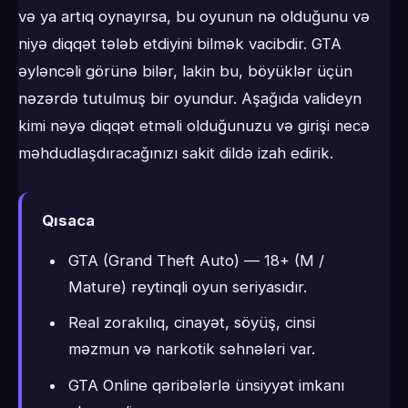
və ya artıq oynayırsa, bu oyunun nə olduğunu və
niyə diqqət tələb etdiyini bilmək vacibdir. GTA
əyləncəli görünə bilər, lakin bu, böyüklər üçün
nəzərdə tutulmuş bir oyundur. Aşağıda valideyn
kimi nəyə diqqət etməli olduğunuzu və girişi necə
məhdudlaşdıracağınızı sakit dildə izah edirik.
Qısaca
GTA (Grand Theft Auto) — 18+ (M /
Mature) reytinqli oyun seriyasıdır.
Real zorakılıq, cinayət, söyüş, cinsi
məzmun və narkotik səhnələri var.
GTA Online qəribələrlə ünsiyyət imkanı