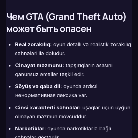
Чем GTA (Grand Theft Auto)
может быть опасен
Real zorakılıq:
oyun detallı və realistik zorakılıq
səhnələri ilə doludur.
Cinayət məzmunu:
tapşırıqların əsasını
qanunsuz əməllər təşkil edir.
Söyüş və qaba dil:
oyunda ardıcıl
ненормативная лексика var.
Cinsi xarakterli səhnələr:
uşaqlar üçün uyğun
olmayan məzmun mövcuddur.
Narkotiklər:
oyunda narkotiklərlə bağlı
səhnələr göstərilir.