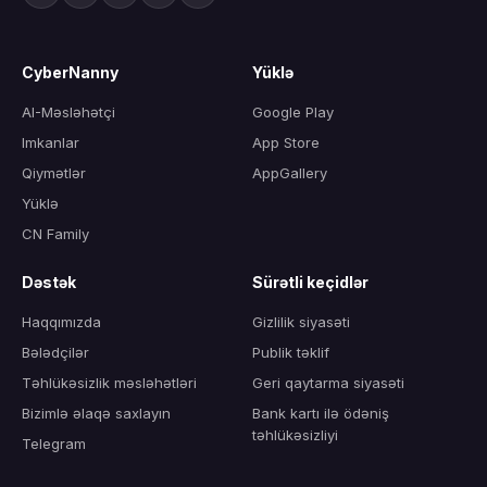
CyberNanny
Yüklə
AI-Məsləhətçi
Google Play
Imkanlar
App Store
Qiymətlər
AppGallery
Yüklə
CN Family
Dəstək
Sürətli keçidlər
Haqqımızda
Gizlilik siyasəti
Bələdçilər
Publik təklif
Təhlükəsizlik məsləhətləri
Geri qaytarma siyasəti
Bizimlə əlaqə saxlayın
Bank kartı ilə ödəniş
təhlükəsizliyi
Telegram