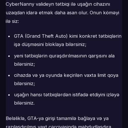
CyberNanny valideyn tətbiqi ilə uşağın cihazını
uzaqdan idarə etmək daha asan olur. Onun köməyi
ilə siz:
GTA (Grand Theft Auto) kimi konkret tətbiqlərin
işə düşməsini bloklaya bilərsiniz;
yeni tətbiqlərin quraşdırılmasının qarşısını ala
bilərsiniz;
cihazda və ya oyunda keçirilən vaxta limit qoya
bilərsiniz;
uşağın hansı tətbiqlərdən istifadə etdiyini izləyə
bilərsiniz.
Beləliklə, GTA-ya girişi tamamilə bağlaya və ya
razılaşdırılmış vaxt çərçivəsində məhdudlaşdıra