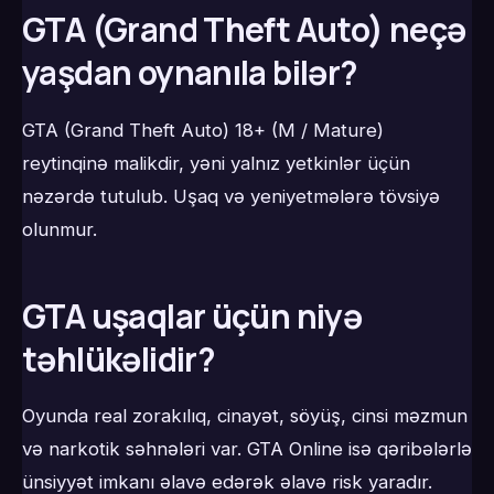
GTA (Grand Theft Auto) neçə
yaşdan oynanıla bilər?
GTA (Grand Theft Auto) 18+ (M / Mature)
reytinqinə malikdir, yəni yalnız yetkinlər üçün
nəzərdə tutulub. Uşaq və yeniyetmələrə tövsiyə
olunmur.
GTA uşaqlar üçün niyə
təhlükəlidir?
Oyunda real zorakılıq, cinayət, söyüş, cinsi məzmun
və narkotik səhnələri var. GTA Online isə qəribələrlə
ünsiyyət imkanı əlavə edərək əlavə risk yaradır.