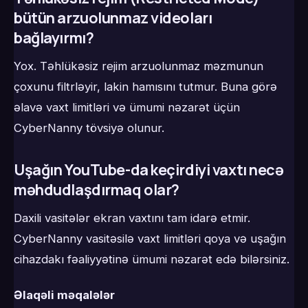
bütün arzuolunmaz videoları
bağlayırmı?
Yox. Təhlükəsiz rejim arzuolunmaz məzmunun
çoxunu filtrləyir, lakin hamısını tutmur. Buna görə
əlavə vaxt limitləri və ümumi nəzarət üçün
CyberNanny tövsiyə olunur.
Uşağın YouTube-da keçirdiyi vaxtı necə
məhdudlaşdırmaq olar?
Daxili vasitələr ekran vaxtını tam idarə etmir.
CyberNanny vasitəsilə vaxt limitləri qoya və uşağın
cihazdakı fəaliyyətinə ümumi nəzarət edə bilərsiniz.
Əlaqəli məqalələr