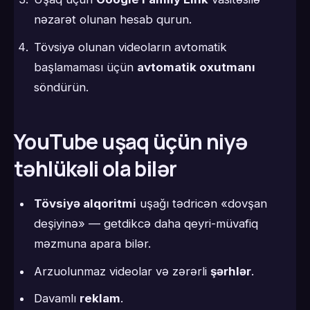
nəzarət olunan hesab qurun.
Tövsiyə olunan videoların avtomatik
başlamaması üçün
avtomatik oxutmanı
söndürün.
YouTube uşaq üçün niyə
təhlükəli ola bilər
Tövsiyə alqoritmi
uşağı tədricən «dovşan
deşiyinə» — getdikcə daha qeyri-müvafiq
məzmuna apara bilər.
Arzuolunmaz videolar və zərərli
şərhlər
.
Davamlı
reklam
.