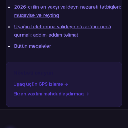
2026-cı ilin ən yaxşı valideyn nəzarəti tətbiqləri:
müqayisə və reytinq
Uşağın telefonuna valideyn nəzarətini necə
qurmalı: addım-addım təlimat
Bütün məqalələr
Növbəti oxuyun
Uşaq üçün GPS izləmə
→
Ekran vaxtını məhdudlaşdırmaq
→