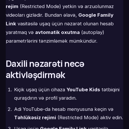
rejim
(Restricted Mode) yetkin və arzuolunmaz
videoları gizlədir. Bundan əlavə,
Google Family
Link
vasitəsilə uşaq üçün nəzarət olunan hesab
yaratmaq və
avtomatik oxutma
(autoplay)
parametrlərini tənzimləmək mümkündür.
Daxili nəzarəti necə
aktivləşdirmək
Kiçik uşaq üçün cihaza
YouTube Kids
tətbiqini
quraşdırın və profil yaradın.
Adi YouTube-da hesab menyusuna keçin və
Təhlükəsiz rejimi
(Restricted Mode) aktiv edin.
Uşaq üçün
Google Family Link
vasitəsilə