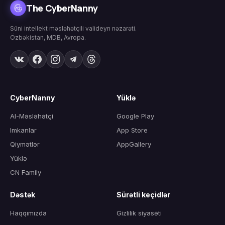
The CyberNanny
Süni intellekt məsləhətçili valideyn nəzarəti.
Özbəkistan, MDB, Avropa.
CyberNanny
Yüklə
AI-Məsləhətçi
Google Play
Imkanlar
App Store
Qiymətlər
AppGallery
Yüklə
CN Family
Dəstək
Sürətli keçidlər
Haqqımızda
Gizlilik siyasəti