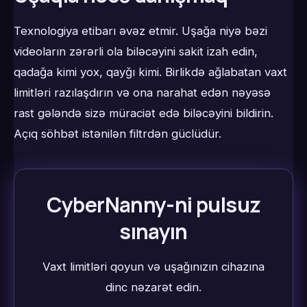
Texnologiya etibarı əvəz etmir. Uşağa niyə bəzi
videoların zərərli ola biləcəyini sakit izah edin,
qadağa kimi yox, qayğı kimi. Birlikdə ağlabatan vaxt
limitləri razılaşdırın və ona narahat edən nəyəsə
rast gələndə sizə müraciət edə biləcəyini bildirin.
Açıq söhbət istənilən filtrdən güclüdür.
CyberNanny-ni pulsuz
sınayın
Vaxt limitləri qoyun və uşağınızın cihazına
dinc nəzarət edin.