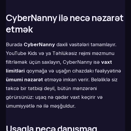
CyberNanny ilə necə nəzarət
etmək
Burada
CyberNanny
daxili vasitələri tamamlayır.
YouTube Kids və ya Təhlükəsiz rejimi məzmunu
filtrləmək üçün saxlayın, CyberNanny isə
vaxt
limitləri
qoymağa və uşağın cihazdakı fəaliyyətinə
ümumi nəzarət
etməyə imkan verir. Beləliklə siz
təkcə bir tətbiqi deyil, bütün mənzərəni
görürsünüz: uşaq nə qədər vaxt keçirir və
ümumiyyətlə nə ilə məşğuldur.
Uşaqla necə danışmaq