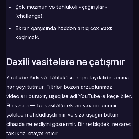
Şok-məzmun və təhlükəli «çağırışlar»
(challenge).
Ekran qarşısında həddən artıq çox
vaxt
keçirmək.
Daxili vasitələrə nə çatışmır
YouTube Kids və Təhlükəsiz rejim faydalıdır, amma
hər şeyi tutmur. Filtrlər bəzən arzuolunmaz
videoları buraxır, uşaq isə adi YouTube-a keçə bilər.
Ən vacibi — bu vasitələr ekran vaxtını ümumi
şəkildə məhdudlaşdırmır və sizə uşağın bütün
cihazda nə etdiyini göstərmir. Bir tətbiqdəki nəzarət
təklikdə kifayət etmir.