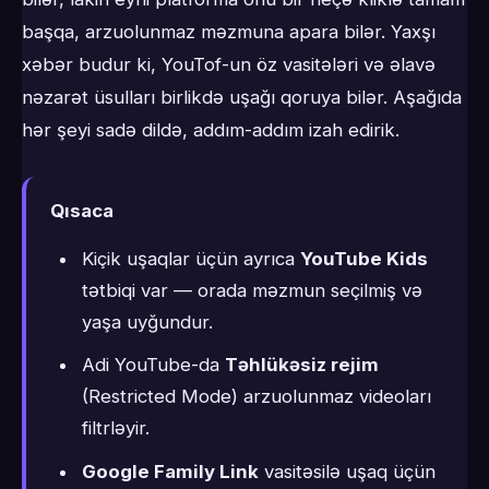
başqa, arzuolunmaz məzmuna apara bilər. Yaxşı
xəbər budur ki, YouTof-un öz vasitələri və əlavə
nəzarət üsulları birlikdə uşağı qoruya bilər. Aşağıda
hər şeyi sadə dildə, addım-addım izah edirik.
Qısaca
Kiçik uşaqlar üçün ayrıca
YouTube Kids
tətbiqi var — orada məzmun seçilmiş və
yaşa uyğundur.
Adi YouTube-da
Təhlükəsiz rejim
(Restricted Mode) arzuolunmaz videoları
filtrləyir.
Google Family Link
vasitəsilə uşaq üçün