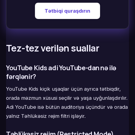
Tətbiqi quraşdırın
Tez-tez verilən suallar
YouTube Kids adi YouTube-dan nə ilə
fərqlənir?
YouTube Kids kiçik uşaqlar üçün ayrıca tətbiqdir,
orada məzmun xüsusi seçilir və yaşa uyğunlaşdırılır.
Adi YouTube isə bütün auditoriya üçündür və orada
yalnız Təhlükəsiz rejim filtri işləyir.
Təhlükəsiz rejim (Restricted Mode)