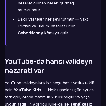
nəzarət olunan hesab qurmaq
mümkündür.
Daxili vasitələr hər şeyi tutmur — vaxt
limitləri və ümumi nəzarət üçün
CyberNanny
köməyə gəlir.
YouTube-da hansı valideyn
nəzarəti var
YouTube valideynlərə bir neçə hazır vasitə təklif
edir.
YouTube Kids
— kiçik uşaqlar üçün ayrıca
tətbiqdir, orada məzmun xüsusi seçilir və yaşa
uyğunlaşdırılır. Adi YouTube-da isə
Təhlükəsiz