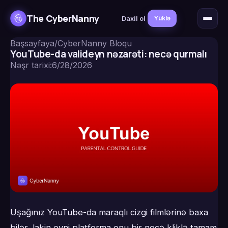
The CyberNanny
Daxil ol
Yüklə
Başsayfaya
/
CyberNanny Bloqu
YouTube-da valideyn nəzarəti: necə qurmalı
Nəşr tarixi
:
6/28/2026
Uşağınız YouTube-da maraqlı cizgi filmlərinə baxa
bilər, lakin eyni platforma onu bir neçə kliklə tamam