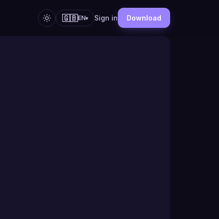
🇬🇧
Sign in
Download
EN
▾