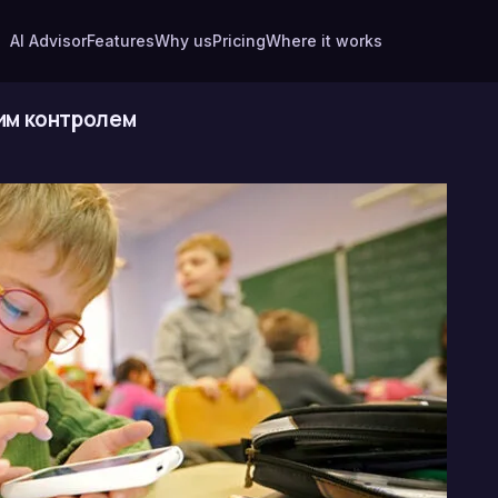
AI Advisor
Features
Why us
Pricing
Where it works
им контролем