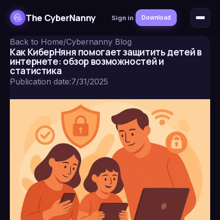
The CyberNanny
Sign in
Download
Back to Home
/
Cybernanny Blog
Как КиберНяня помогает защитить детей в
интернете: обзор возможностей и
статистика
Publication date
:
7/31/2025