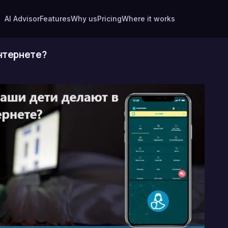
AI Advisor
Features
Why us
Pricing
Where it works
Интернете?