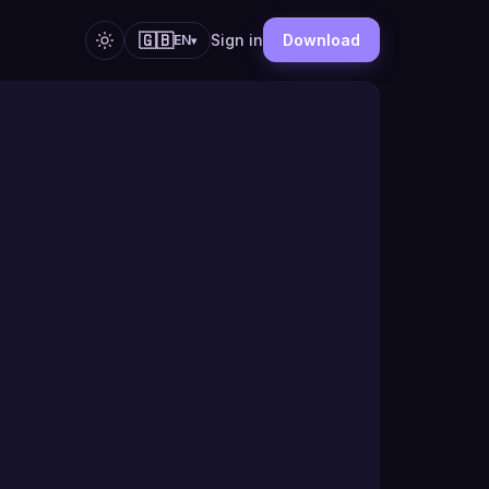
🇬🇧
Sign in
Download
EN
▾