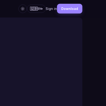
🇬🇧
Sign in
Download
EN
▾