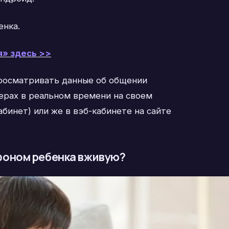
енка.
я» здесь >>
росматривать данные об общении
ерах в реальном времени на своем
бинет) или же в вэб-кабинете на сайте
фоном ребенка вживую?