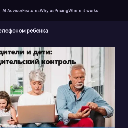
AI Advisor
Features
Why us
Pricing
Where it works
телефоном ребенка