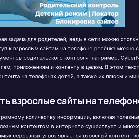
ая задача для родителей, ведь в сети можно столкн
ступ к взрослым сайтам на телефоне ребёнка можно
ументов родительского контроля, например, Cyber
там, приложениям и контенту в целом. В этом текс
нтента на телефонах детей, а также их плюсы и мин
ть взрослые сайты на телефон
громному количеству информации, включая полезные
полезным контентом в интернете существует и множ
самых серьёзных угроз является взрослый контент,