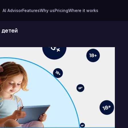
AI Advisor
Features
Why us
Pricing
Where it works
т детей