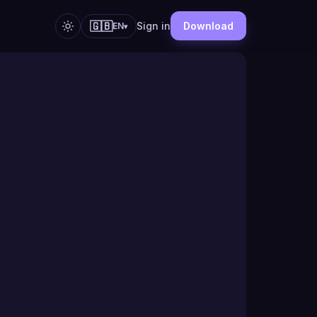
🇬🇧
Sign in
Download
EN
▾