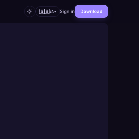
🇬🇧
Sign in
Download
EN
▾