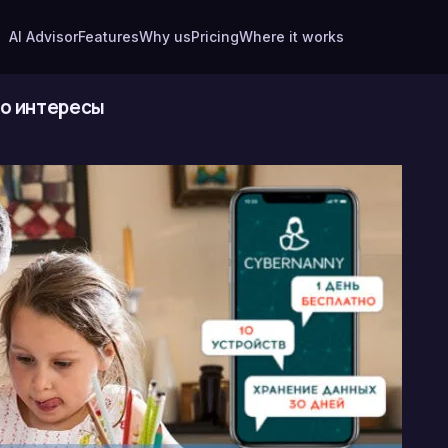
AI Advisor
Features
Why us
Pricing
Where it works
го интересы