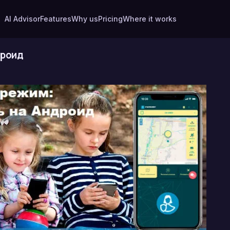
AI Advisor
Features
Why us
Pricing
Where it works
дроид