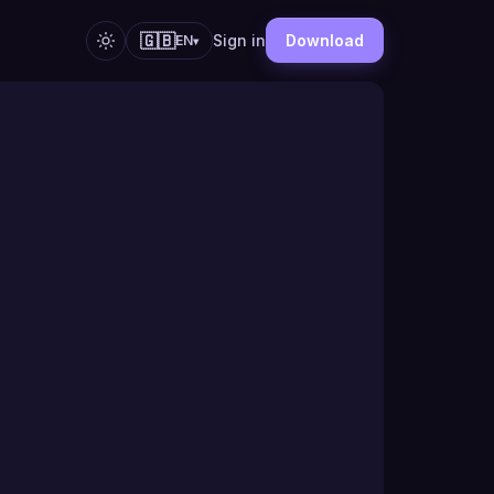
🇬🇧
Sign in
Download
EN
▾