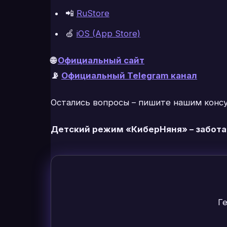
📲
RuStore
🍏
iOS (App Store)
🌐
Официальный сайт
📡
Официальный Telegram канал
Остались вопросы – пишите нашим конс
Детский режим «КиберНяня» – забота
Г