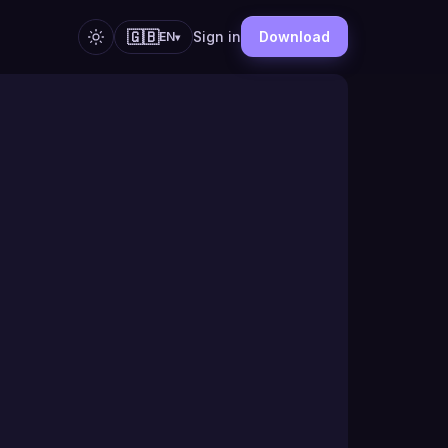
🇬🇧
Sign in
Download
EN
▾