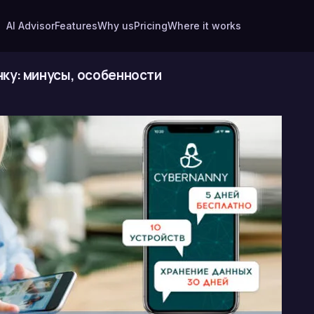
AI Advisor
Features
Why us
Pricing
Where it works
ку: минусы, особенности