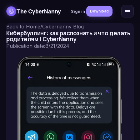
The CyberNanny
Sign in
Download
Back to Home
/
Cybernanny Blog
Кибербуллинг: как распознать и что делать
родителям | CyberNanny
Publication date
:
8/21/2024