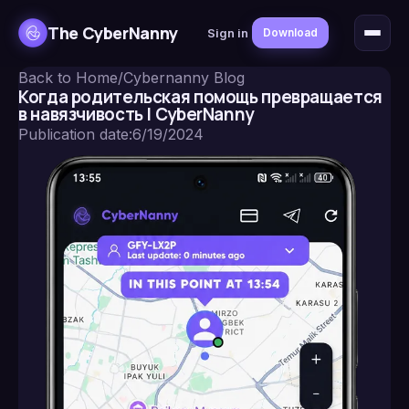
The CyberNanny
Sign in
Download
Back to Home
/
Cybernanny Blog
Когда родительская помощь превращается
в навязчивость | CyberNanny
Publication date
:
6/19/2024