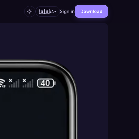
🇬🇧
Sign in
Download
EN
▾