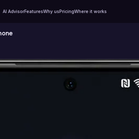
AI Advisor
Features
Why us
Pricing
Where it works
hone