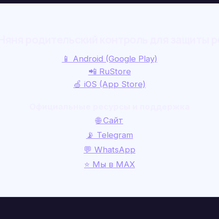
Няня родительский контроль для защиты р
📱 Android (Google Play)
📲 RuStore
🍏 iOS (App Store)
Официальные ресурсы и поддержка
🌐 Сайт
📡 Telegram
💬 WhatsApp
⭐ Мы в MAX