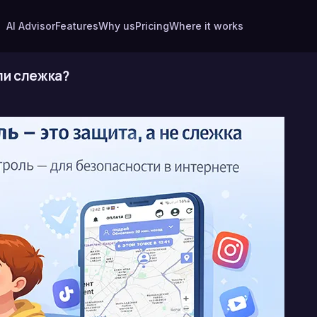
AI Advisor
Features
Why us
Pricing
Where it works
ли слежка?