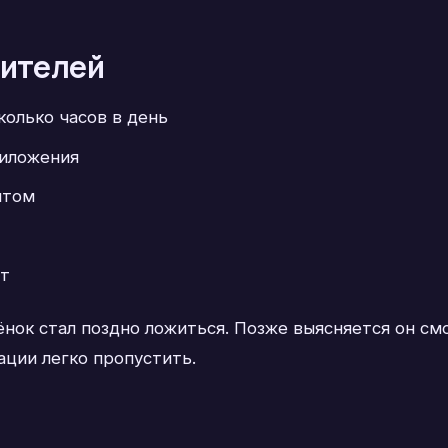
дителей
колько часов в день
риложения
нтом
ют
нок стал поздно ложиться. Позже выясняется он см
ации легко пропустить.