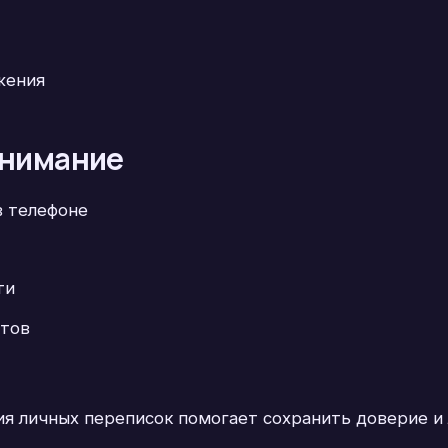
жения
внимание
в телефоне
ти
йтов
ия личных переписок помогает сохранить доверие и