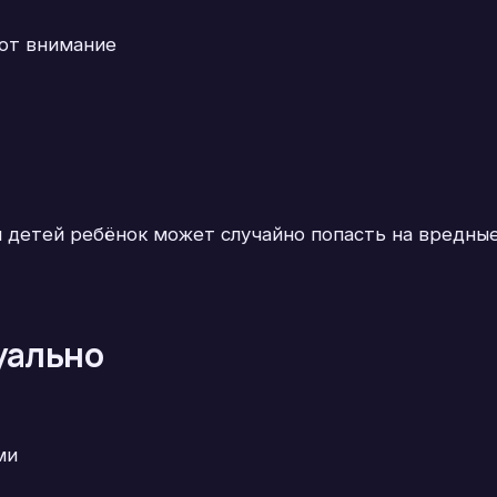
ют внимание
я детей ребёнок может случайно попасть на вредны
уально
ми