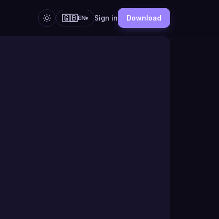
🇬🇧
Sign in
Download
EN
▾