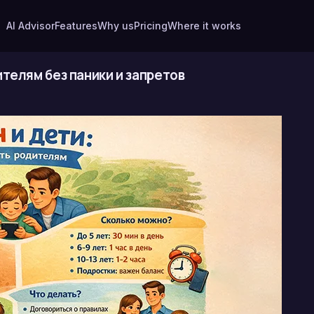
AI Advisor
Features
Why us
Pricing
Where it works
ителям без паники и запретов