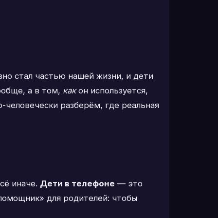
вно стал частью нашей жизни, и дети
ообще, а в том,
как
он используется,
о-человечески разберём, где реальная
всё иначе.
Дети в телефоне
— это
«помощник» для родителей: чтобы