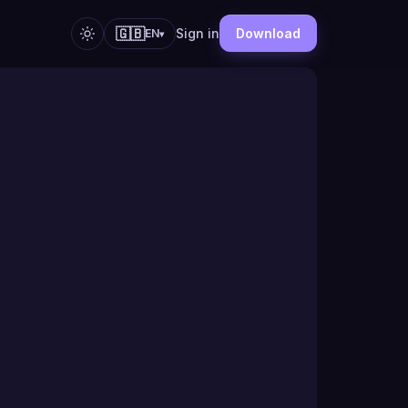
🇬🇧
Sign in
Download
EN
▾