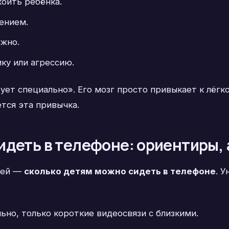
коить ребёнка.
ением.
ожно.
ку или агрессию.
ует специально». Его мозг просто привыкает к лёг
тся эта привычка.
деть в телефоне: ориентиры, 
лей —
сколько детям можно сидеть в телефоне
. 
но, только короткие видеосвязи с близкими.