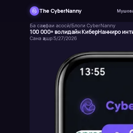
The CyberNanny
Мушова
Ба саҳифаи асосӣ
/
Блоги CyberNanny
100 000+ волидайн КиберНанниро инти
Сана ҳашр
:
5/27/2026