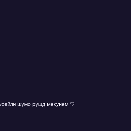
туфайли шумо рушд мекунем 🤍