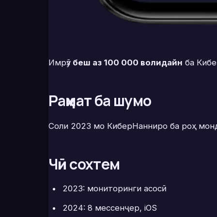
Имрӯз
беш аз 100 000 волидайн
ба Кибе
Раҳмат ба шумо
Соли 2023 мо КиберНанниро ба роҳ мон
Чӣ сохтем
2023: мониторинги асосӣ
2024: 8 мессенҷер, iOS