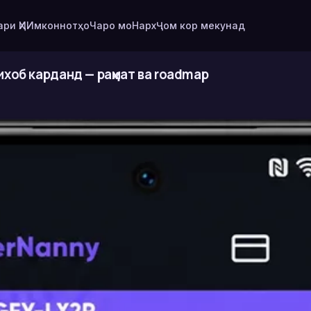
ри ҲИ
Имконнотҳо
Чаро мо
Нарх
Ҷом кор мекунад
хоб карданд — раҳмат ва roadmap