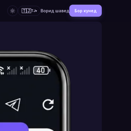
🇹🇯
Ворид шавед
Бор кунед
TJ
▾