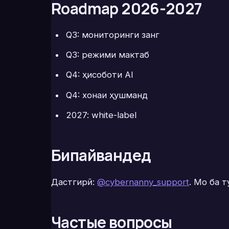
Roadmap 2026-2027
Q3: мониторинги занг
Q3: режими мактаб
Q4: ҳисоботи AI
Q4: хонаи ҳушманд
2027: white-label
Бипайвандед
Дастгирӣ:
@cybernanny_support
. Мо ба 
Частые вопросы