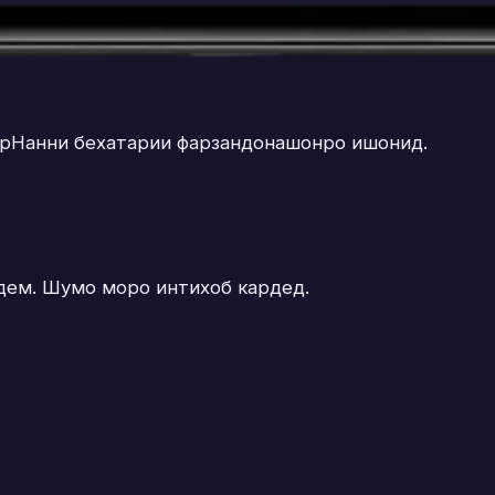
рНанни бехатарии фарзандонашонро ишонид.
дем. Шумо моро интихоб кардед.