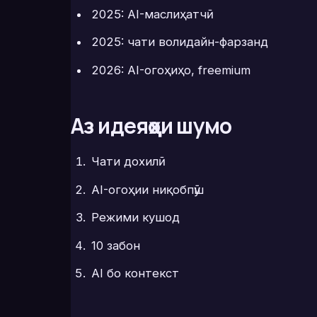
2025: AI-маслиҳатчӣ
2025: чати волидайн-фарзанд
2026: AI-огоҳиҳо, freemium
Аз идеяҳои шумо
Чати дохилӣ
AI-огоҳии ниқобпӯш
Режими кушод
10 забон
AI бо контекст