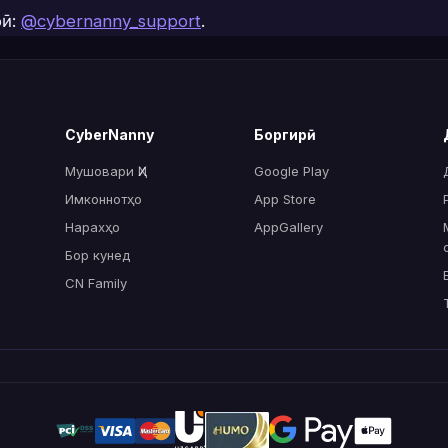
рӣ:
@cybernanny_support
.
CyberNanny
Боргирӣ
Мушовари ҲИ
Google Play
Имконнотҳо
App Store
Нарахҳо
AppGallery
Бор кунед
CN Family