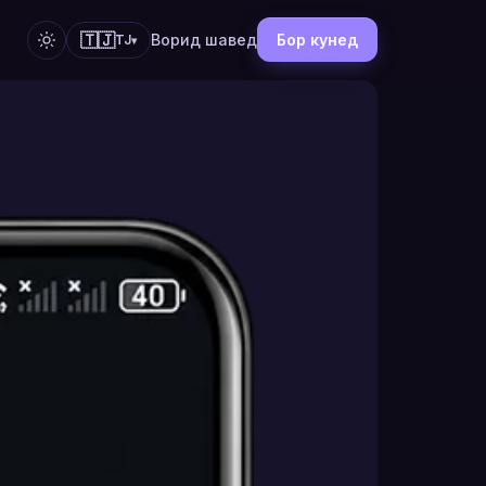
🇹🇯
Ворид шавед
Бор кунед
TJ
▾