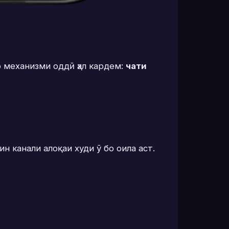
о механизми оддӣ ҳал кардем:
чати
 канали алоқаи худи ӯ бо оила аст.