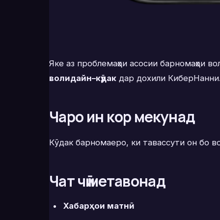
Яке аз проблемаҳои асосии барномаҳои в
волидайн–кӯдак
дар дохили КиберНанни
Чаро ин кор мекунад
Кӯдак барномаеро, ки тавассути он бо в
Чат чӣ метавонад
Хабарҳои матнӣ