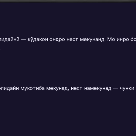
олидайнӣ — кӯдакон онҳоро нест мекунанд. Мо инро б
.
олидайн мукотиба мекунад, нест намекунад — чунки ин