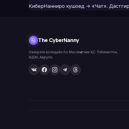
КиберНанниро кушоед → «Чат». Дастги
The CyberNanny
Назорати волидайн бо Маслиҳатчии ҲС. Ӯзбекистон,
ИДМ, Аврупо.