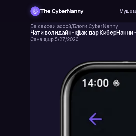
The CyberNanny
Мушова
Ба саҳифаи асосӣ
/
Блоги CyberNanny
Чати волидайн–кӯдак дар КиберНанни 
Сана ҳашр
:
5/27/2026