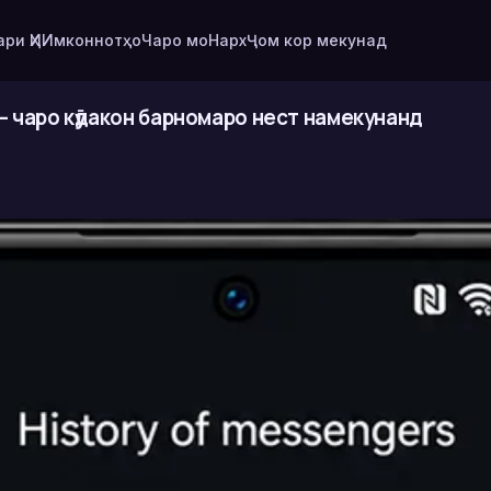
ри ҲИ
Имконнотҳо
Чаро мо
Нарх
Ҷом кор мекунад
— чаро кӯдакон барномаро нест намекунанд