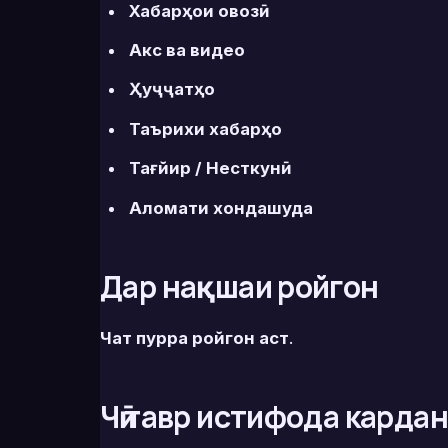
Хабарҳои овозӣ
Акс ва видео
Ҳуҷҷатҳо
Таърихи хабарҳо
Тағйир / Несткунӣ
Аломати хондашуда
Дар нақшаи ройгон
Чат пурра ройгон аст
.
Чӣ тавр истифода карда