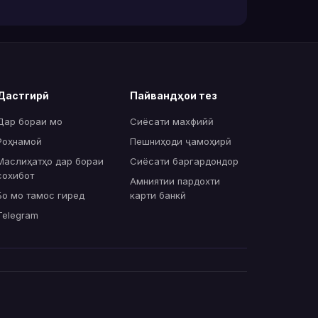
Дастгирӣ
Пайвандҳои тез
Дар бораи мо
Сиёсати махфийӣ
Роҳнамоӣ
Пешниҳоди ҷамоҳирӣ
Маслиҳатҳо дар бораи
Сиёсати баргардондор
сохибот
Амниятии пардохти
Бо мо тамос гиред
карти банкӣ
Telegram