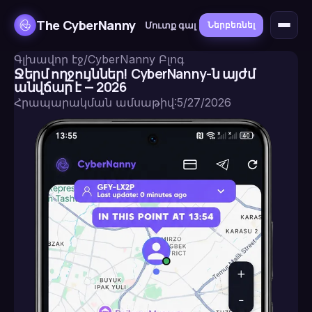
The CyberNanny
Մուտք գալ
Ներբեռնել
Գլխավոր էջ
/
CyberNanny Բլոգ
Ջերմ ողջույններ! CyberNanny-ն այժմ
անվճար է — 2026
Հրապարակման ամսաթիվ
:
5/27/2026