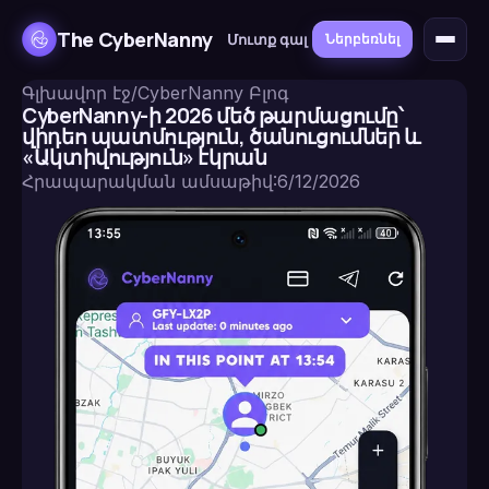
The CyberNanny
Մուտք գալ
Ներբեռնել
Գլխավոր էջ
/
CyberNanny Բլոգ
CyberNanny-ի 2026 մեծ թարմացումը՝
վիդեո պատմություն, ծանուցումներ և
«Ակտիվություն» էկրան
Հրապարակման ամսաթիվ
:
6/12/2026