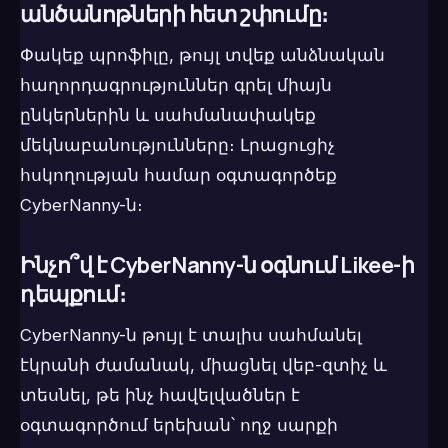
անծանոթների հետ շփումը։
Փակեք պրոֆիլը, թույլ տվեք անձնական
հաղորդագրություններ գրել միայն
ընկերներին և սահմանափակեք
մեկնաբանությունները։ Լրացուցիչ
հսկողության համար օգտագործեք
CyberNanny-ն։
Ինչո՞վ է CyberNanny-ն օգնում Likee-ի
դեպքում։
CyberNanny-ն թույլ է տալիս սահմանել
էկրանի ժամանակ, միացնել վեբ-զտիչ և
տեսնել, թե ինչ հավելվածներ է
օգտագործում երեխան՝ ողջ սարքի