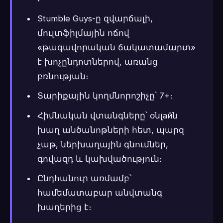
Stumble Guys-ը զվարճալի,
մուլտֆիլմային ոճով
«թագավորական ճակատամարտ»
է խոչընդոտներով, առանց
բռնության։
Տարիքային կողմնորոշիչը՝ 7+։
Հիմնական վտանգները՝ օնլайն
խաղ անծանոթների հետ, պարզ
չաթ, ներխաղային գնումներ,
գովազդ և կախվածություն։
Ընդհանուր առմամբ՝
համեմատաբար անվտանգ
խաղերից է։