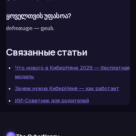
ყოველთვის უფასოა?
ძირითადი — დიახ.
Связанные статьи
Что нового в КиберНяне 2026 — бесплатная
модель
Зачем нужна КиберНяня — как работает
ИИ-Советник для родителей