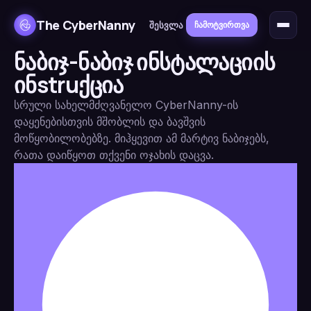
The CyberNanny
შესვლა
ჩამოტვირთვა
ნაბიჯ-ნაბიჯ ინსტალაციის
ინstruქცია
სრული სახელმძღვანელო CyberNanny-ის
დაყენებისთვის მშობლის და ბავშვის
მოწყობილობებზე. მიჰყევით ამ მარტივ ნაბიჯებს,
რათა დაიწყოთ თქვენი ოჯახის დაცვა.