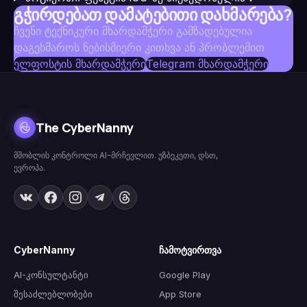
გჭირდებათ დამატებითი დახმარება?
ჩვენი ტექნიკური მხარდამჭერი გამზადებულია
დაგეხმაროს ნებისმიერი კითხვა ან პრობლემით
ელფოსტის მხარდამჭერი
Telegram მხარდამჭერი
The CyberNanny
მშობლის კონტროლი AI-მრჩევლით. უზბეკეთი, დსთ,
ევროპა.
CyberNanny
ჩამოტვირთვა
AI-კონსულტანტი
Google Play
შესაძლებლობები
App Store