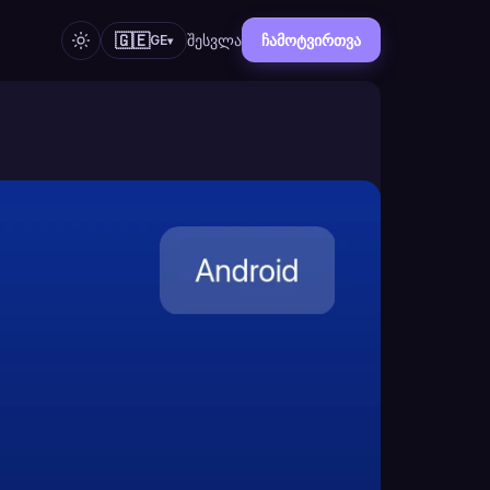
🇬🇪
შესვლა
ჩამოტვირთვა
GE
▾