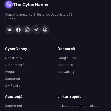
The CyberNanny
Control parental cu Sfătuitor IA. Uzbekistan, CSI,
Europa.
CyberNanny
Descarcă
Consilier AI
Google Play
Funcționalități
App Store
Prețuri
AppGallery
Descarcă
CN Family
Asistență
Linkuri rapide
Despre noi
Politica de confidențialitate