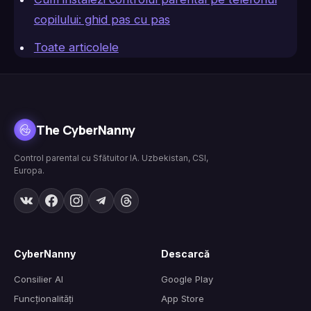
copilului: ghid pas cu pas
Toate articolele
The CyberNanny
Control parental cu Sfătuitor IA. Uzbekistan, CSI,
Europa.
CyberNanny
Descarcă
Consilier AI
Google Play
Funcționalități
App Store