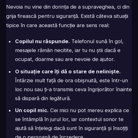
Nevoia nu vine din dorința de a supraveghea, ci din
grija firească pentru siguranță. Există câteva situații
tipice în care această funcție are sens real:
Copilul nu răspunde.
Telefonul sună în gol,
mesajele rămân necitite, iar tu nu știi dacă e
ocupat, doarme sau are nevoie de ajutor.
O situație care îți dă o stare de neliniște.
Întârzie mult față de ora obișnuită, este într-un
loc nou sau ți-a transmis ceva îngrijorător înainte
să dispară din legătură.
Un copil mic.
Cei mici nu pot mereu explica ce
se întâmplă în jurul lor, iar contextul sonor te
ajută să înțelegi dacă sunt în siguranță și însoțiți
de o persoană de încredere.