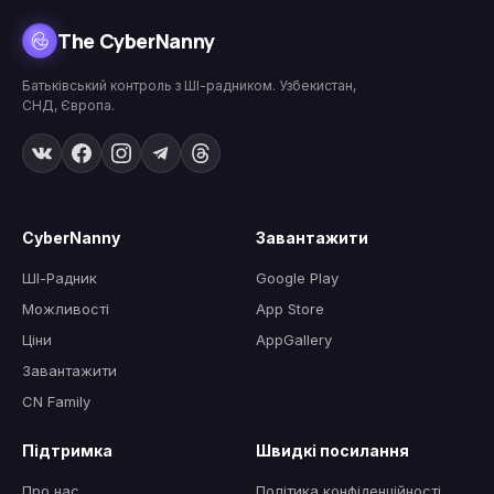
The CyberNanny
Батьківський контроль з ШІ-радником. Узбекистан,
СНД, Європа.
CyberNanny
Завантажити
ШІ-Радник
Google Play
Можливості
App Store
Ціни
AppGallery
Завантажити
CN Family
Підтримка
Швидкі посилання
Про нас
Політика конфіденційності