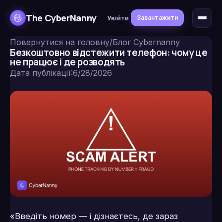
The CyberNanny
Увійти
Завантажити
Повернутися на головну
/
Блог Cybernanny
Безкоштовно відстежити телефон: чому це
не працює і де розводять
Дата публікації
:
6/28/2026
«Введіть номер — і дізнаєтесь, де зараз