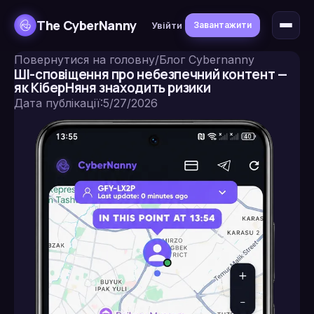
The CyberNanny
Увійти
Завантажити
Повернутися на головну
/
Блог Cybernanny
ШІ-сповіщення про небезпечний контент —
як КіберНяня знаходить ризики
Дата публікації
:
5/27/2026