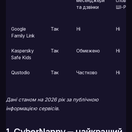
месенджери
сповіщ
та дзвінки
ШІ-Рад
Google
Так
Ні
Ні
Family Link
Kaspersky
Так
Обмежено
Ні
Safe Kids
Qustodio
Так
Частково
Ні
Дані станом на 2026 рік за публічною
інформацією сервісів.
1. CyberNanny — найкращий