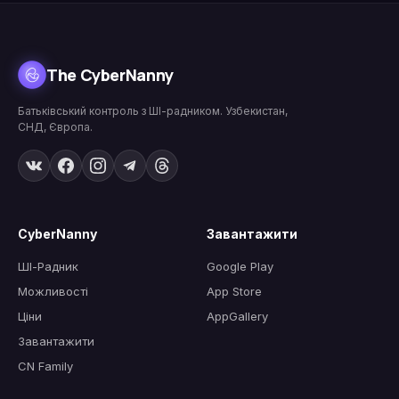
The CyberNanny
Батьківський контроль з ШІ-радником. Узбекистан,
СНД, Європа.
CyberNanny
Завантажити
ШІ-Радник
Google Play
Можливості
App Store
Ціни
AppGallery
Завантажити
CN Family