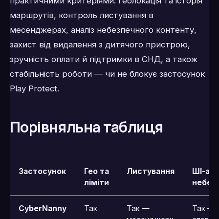
практичними критеріями: геолокація та історія
маршрутів, контроль листування в
месенджерах, аналіз небезпечного контенту,
захист від видалення з дитячого пристрою,
зручність оплати й підтримки в СНД, а також
стабільність роботи — чи не блокує застосунок
Play Protect.
Порівняльна таблиця
Застосунок
Гео та
Листування
ШІ-ана
ліміти
небез
CyberNanny
Так
Так —
Так — 