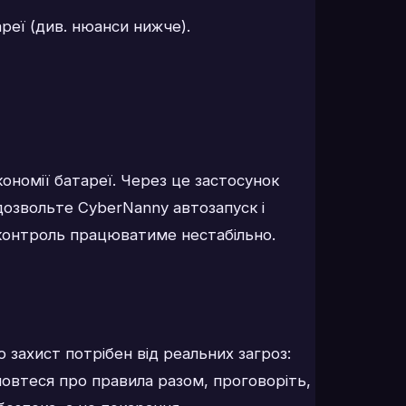
реї (див. нюанси нижче).
ономії батареї. Через це застосунок
дозвольте CyberNanny автозапуск і
 контроль працюватиме нестабільно.
 захист потрібен від реальних загроз:
мовтеся про правила разом, проговоріть,