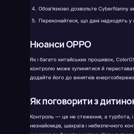
Обов’язково дозвольте CyberNanny авт
Переконайтеся, що дані надходять у в
Нюанси OPPO
Як і багато китайських прошивок, ColorO
контролю може зупинятися й переставати
додайте його до винятків енергозбереж
Як поговорити з дитин
Контроль — це не стеження, а турбота, і
незнайомців, шахраїв і небезпечного кон