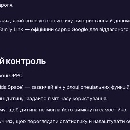
ароля.
чя», який показує статистику використання й допо
mily Link — офіційний сервіс Google для віддаленог
й контроль
оні OPPO.
ids Space) — зазвичай він у блоці спеціальних функці
ні дитині, і задайте ліміт часу користування.
му, щоб дитина не могла його вимкнути самостійно.
уччя», щоб переглядати статистику й налаштувати 