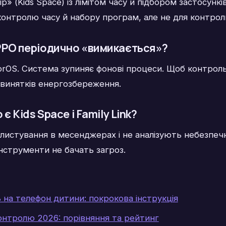
р» (Kids Space) із лімітом часу й підбором застосун
 контролю часу й набору програм, але не для контро
PPO періодично «вимикається»?
orOS. Система зупиняє фонові процеси. Щоб контрол
 винятків енергозбереження.
 Kids Space і Family Link?
листування в месенджерах і не аналізують небезпеч
нструменти не бачать загроз.
 на телефон дитини: покрокова інструкція
онтролю 2026: порівняння та рейтинг