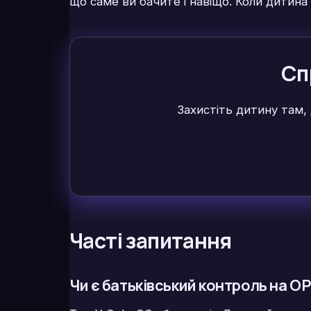
що саме ви бачите і навіщо. Коли дитина
Сп
Захистіть дитину там, 
Часті запитання
Чи є батьківський контроль на O