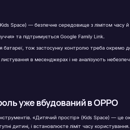
Kids Space) — безпечне середовище з лімітом часу й
ччя» та підтримується Google Family Link.
я батареї, тож застосунку контролю треба окремо д
листування в месенджерах і не аналізують небезпе
роль уже вбудований в OPPO
 інструментів. «Дитячий простір» (Kids Space) — це
тупні дитині, і встановлюєте ліміт часу користуванн