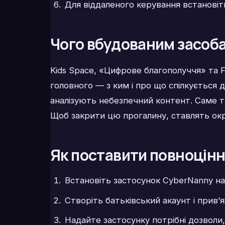
Для віддаленого керування встановіть 
Чого вбудованим засоба
Kids Space, «Цифрове благополуччя» та F
головного — з ким і про що спілкується
аналізують небезпечний контент. Саме та
Щоб закрити цю прогалину, ставлять ок
Як поставити повноцін
Встановіть застосунок CyberNanny н
Створіть батьківський акаунт і прив’
Надайте застосунку потрібні дозволи, 