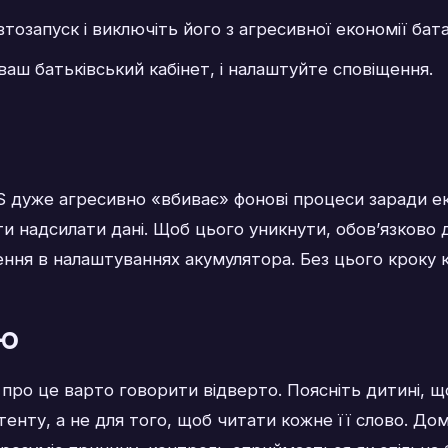
озапуск і виключіть його з агресивної економії бата
аш батьківський кабінет, і налаштуйте сповіщення.
S дуже агресивно «вбиває» фонові процеси заради ек
 надсилати дані. Щоб цього уникнути, обов’язково 
ення в налаштуваннях акумулятора. Без цього кроку
ою
 про це варто говорити відверто. Поясніть дитині, що
тенту, а не для того, щоб читати кожне її слово. До