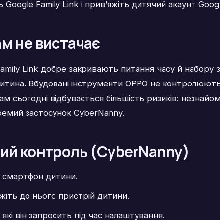
Google Family Link і прив’яжіть дитячий акаунт Googl
м не вистачає
amily Link добре закривають питання часу й набору з
 дитина. Вбудовані інструменти OPPO не контролюють
м сьогодні відбувається більшість ризиків: незнайомц
ремий застосунок CyberNanny.
ний контроль (CyberNanny)
а смартфон дитини.
яжіть до нього пристрій дитини.
які він запросить під час налаштування.