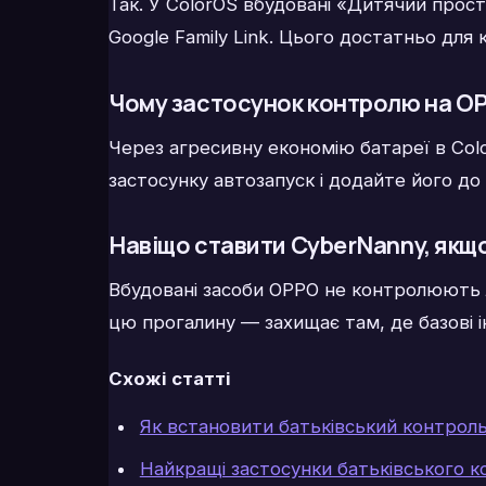
Так. У ColorOS вбудовані «Дитячий прості
Google Family Link. Цього достатньо для
Чому застосунок контролю на O
Через агресивну економію батареї в Col
застосунку автозапуск і додайте його до
Навіщо ставити CyberNanny, якщо є
Вбудовані засоби OPPO не контролюють 
цю прогалину — захищає там, де базові і
Схожі статті
Як встановити батьківський контроль
Найкращі застосунки батьківського к