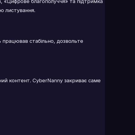
ків, «Цифрове благополуччя» та підтримка
лю листування.
ь працював стабільно, дозвольте
ний контент. CyberNanny закриває саме