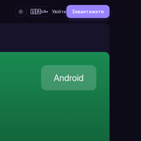
🇺🇦
Увійти
Завантажити
UA
▾