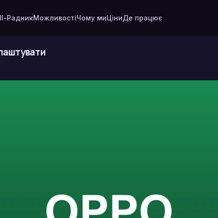
І-Радник
Можливості
Чому ми
Ціни
Де працює
алаштувати