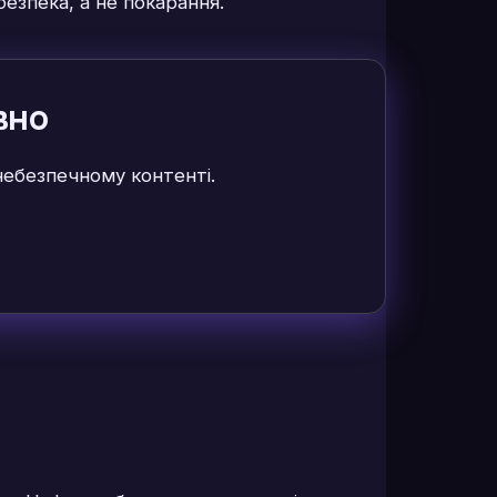
безпека, а не покарання.
вно
 небезпечному контенті.