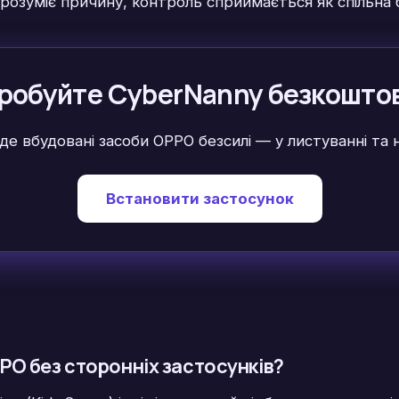
 розуміє причину, контроль сприймається як спільна 
робуйте CyberNanny безкошто
де вбудовані засоби OPPO безсилі — у листуванні та
Встановити застосунок
PPO без сторонніх застосунків?