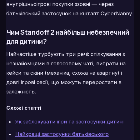
внутрішньоігрові покупки ззовні — через
батьківський застосунок на кшталт CyberNanny.
Чим Standoff 2 найбільш небезпечний
для дитини?
Найчастіше турбують три речі: спілкування з
незнайомцями в голосовому чаті, витрати на
кейси та скіни (механіка, схожа на азартну) і
довгі ігрові сесії, що можуть переростати в
залежність.
Схожі статті
Як заблокувати ігри та застосунки дитині
Найкращі застосунки батьківського