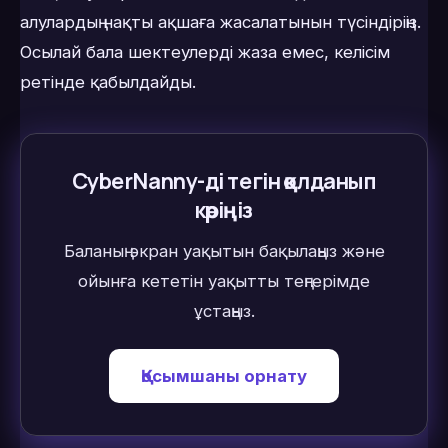
алулардың нақты ақшаға жасалатынын түсіндіріңіз.
Осылай бала шектеулерді жаза емес, келісім
ретінде қабылдайды.
CyberNanny-ді тегін қолданып
көріңіз
Баланың экран уақытын бақылаңыз және
ойынға кететін уақытты теңгерімде
ұстаңыз.
Қосымшаны орнату