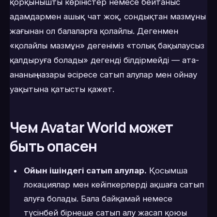
қорқынышты көріністер немесе бейтаныс
адамдармен ашық чат жоқ, сондықтан мазмұны
жағынан ол балаларға қолайлы. Дегенмен
«қолайлы мазмұн» дегеніміз «толық бақылаусыз
қалдыруға болады» дегенді білдірмейді — ата-
ананың назары әсіресе сатып алулар мен ойнау
уақытына қатысты қажет.
Чем Avatar World может
быть опасен
Ойын ішіндегі сатып алулар.
Қосымша
локациялар мен кейіпкерлерді ақшаға сатып
алуға болады. Бала байқамай немесе
түсінбей бірнеше сатып алу жасап қоюы