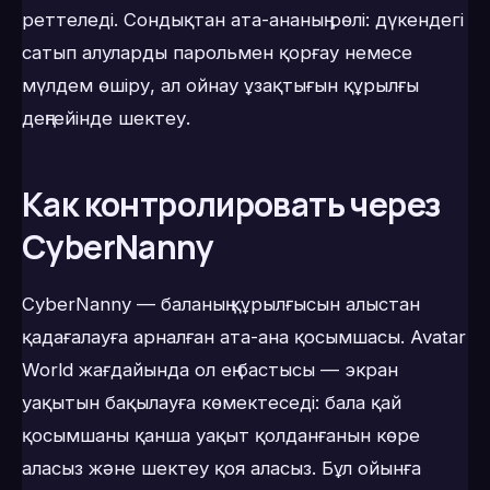
реттеледі. Сондықтан ата-ананың рөлі: дүкендегі
сатып алуларды парольмен қорғау немесе
мүлдем өшіру, ал ойнау ұзақтығын құрылғы
деңгейінде шектеу.
Как контролировать через
CyberNanny
CyberNanny — баланың құрылғысын алыстан
қадағалауға арналған ата-ана қосымшасы. Avatar
World жағдайында ол ең бастысы — экран
уақытын бақылауға көмектеседі: бала қай
қосымшаны қанша уақыт қолданғанын көре
аласыз және шектеу қоя аласыз. Бұл ойынға