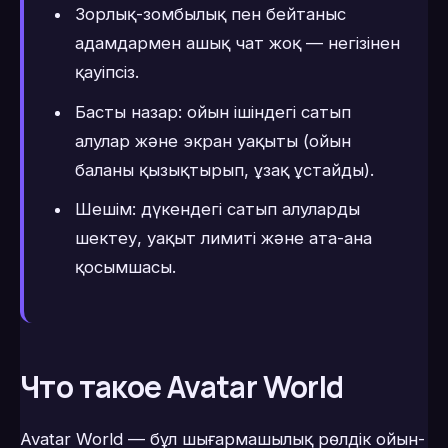
Зорлық-зомбылық пен бейтаныс
адамдармен ашық чат жоқ — негізінен
қауіпсіз.
Басты назар: ойын ішіндегі сатып
алулар және экран уақыты (ойын
баланы қызықтырып, ұзақ ұстайды).
Шешім: дүкендегі сатып алуларды
шектеу, уақыт лимиті және ата-ана
қосымшасы.
Что такое Avatar World
Avatar World — бұл шығармашылық рөлдік ойын-