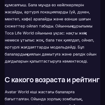
құмсалғыш. Бала мұнда өз кейіпкерлерін
жасайды, әртүрлі локацияларды (үй, дүкен,
мектеп, кафе) аралайды және өзінше шағын
сюжеттер ойлап табады. Ойынның құрылымы
Toca Life World ойынына ұқсас: нақты жеңіс
немесе ұтылыс жоқ, бала тек қиялдап, ойнап,
әртүрлі жағдаяттарды модельдейді. Бұл
балалардың қиялын дамытуға және рөлдік ойын
дағдыларын қалыптастыруға көмектеседі.
С какого возраста и рейтинг
Avatar World кіші жастағы балаларға
бағытталған. Ойында зорлық-зомбылық,