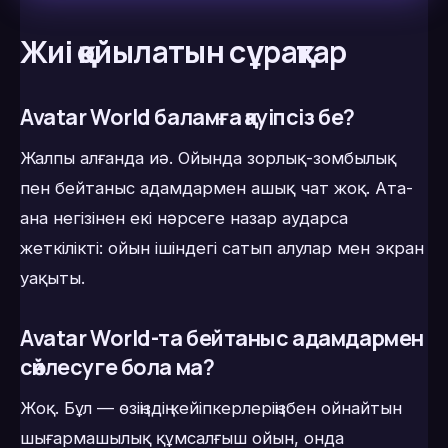
Жиі қойылатын сұрақтар
Avatar World баламға қауіпсіз бе?
Жалпы алғанда иә. Ойында зорлық-зомбылық
пен бейтаныс адамдармен ашық чат жоқ. Ата-
ана негізінен екі нәрсеге назар аударса
жеткілікті: ойын ішіндегі сатып алулар мен экран
уақыты.
Avatar World-та бейтаныс адамдармен
сөйлесуге бола ма?
Жоқ. Бұл — өзіңіздің кейіпкерлеріңізбен ойнайтын
шығармашылық құмсалғыш ойын, онда