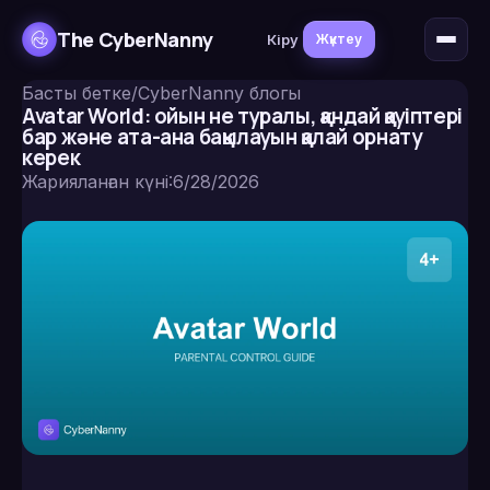
The CyberNanny
Кіру
Жүктеу
Басты бетке
/
CyberNanny блогы
Avatar World: ойын не туралы, қандай қауіптері
бар және ата-ана бақылауын қалай орнату
керек
Жарияланған күні
:
6/28/2026