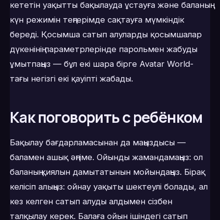
кететін уақытты бақылауда ұстауға және баланың
күн режимін теңгерімде сақтауға мүмкіндік
береді. Қосымша сатып алуларды қосымшалар
дүкенінің параметрлерінде парольмен жабуды
ұмытпаңыз — бұл екі шара бірге Avatar World-
тағы негізгі екі қауіпті жабады.
Как поговорить с ребёнком
Бақылау бағдарламасынан да маңыздысы —
баламен ашық әңгіме. Ойынды жамандамаңыз: ол
баланың қиялын дамытатынын мойындаңыз. Бірақ
келісіп алыңыз: ойнау уақыты шектеулі болады, ал
кез келген сатып алуды алдымен сізбен
талқылау керек. Балаға ойын ішіндегі сатып