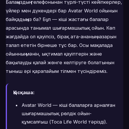
Балаңыздың телефонынан түрлі-түсті кейіпкерлер,
үйлер мен дүкендері бар Avatar World ойынын
байқадыңыз ба? Бұл — кіші жастағы балалар
арасында танымал шығармашылық ойын. Көп
жағдайда ол қауіпсіз, бірақ ата-ананың назарын
талап ететін бірнеше тұс бар. Осы мақалада
ойынның мәнін, ықтимал қауіптерін және
бақылауды қалай жөнге келтіруге болатынын
тыныш әрі қарапайым тілмен түсіндіреміз.
Қысқаша:
Avatar World — кіші балаларға арналған
шығармашылық рөлдік ойын-
құмсалғыш (Toca Life World тәрізді).