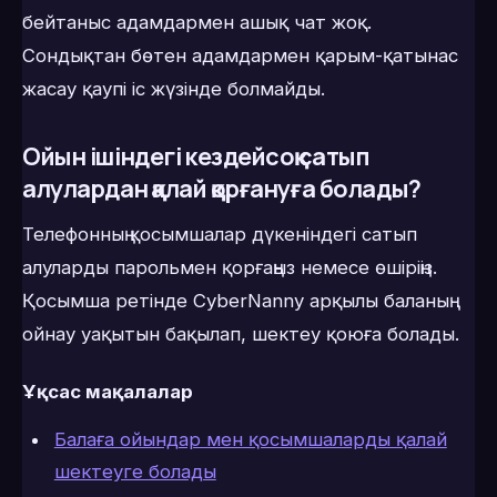
бейтаныс адамдармен ашық чат жоқ.
Сондықтан бөтен адамдармен қарым-қатынас
жасау қаупі іс жүзінде болмайды.
Ойын ішіндегі кездейсоқ сатып
алулардан қалай қорғануға болады?
Телефонның қосымшалар дүкеніндегі сатып
алуларды парольмен қорғаңыз немесе өшіріңіз.
Қосымша ретінде CyberNanny арқылы баланың
ойнау уақытын бақылап, шектеу қоюға болады.
Ұқсас мақалалар
Балаға ойындар мен қосымшаларды қалай
шектеуге болады