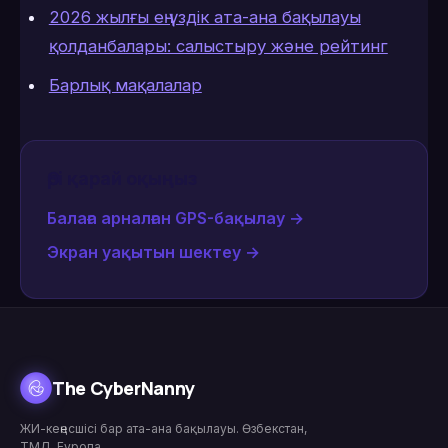
2026 жылғы ең үздік ата-ана бақылауы
қолданбалары: салыстыру және рейтинг
Барлық мақалалар
Әрі қарай оқыңыз
Балаға арналған GPS-бақылау
→
Экран уақытын шектеу
→
The CyberNanny
ЖИ-кеңесшісі бар ата-ана бақылауы. Өзбекстан,
ТМД, Еуропа.