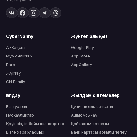
CyberNanny
Жүктеп алыңыз
AI-Кеңесші
Google Play
Мүмкіндіктер
App Store
Баға
AppGallery
Жүктеу
CN Family
Қолдау
Жылдам сілтемелер
Біз туралы
Құпиялылық саясаты
Нұсқаулықтар
Ашық ұсынау
Қауіпсіздік бойынша кеңестер
Қайтарым саясаты
Бізге хабарласыңыз
Банк картасы арқылы төлеу