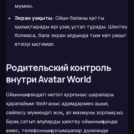
мүмкін.
Экран уақыты.
Ойын баланы қатты
қызықтырады әрі ұзақ ұстап тұрады. Шектеу
болмаса, бала экран алдында тым көп уақыт
өткізуі ықтимал.
Родительский контроль
внутри Avatar World
Ойынның өзіндегі негізгі қорғаныс шаралары
қарапайым: бейтаныс адамдармен ашық
сөйлесу мүмкіндігі жоқ, ал мазмұны зорлықсыз.
Бірақ сатып алуларды шектеу ойынның ішінде
емес, телефонның қосымшалар дүкенінде