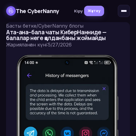
The CyberNanny
Кіру
Жүктеу
Басты бетке
/
CyberNanny блогы
Ата-ана–бала чаты КиберНанниде —
балалар неге қолданбаны жоймайды
Жарияланған күні
:
5/27/2026