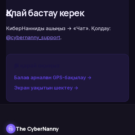
Қалай бастау керек
КиберНанниды ашыңыз → «Чат». Қолдау:
@cybernanny_support
.
Әрі қарай оқыңыз
Балаға арналған GPS-бақылау
→
Экран уақытын шектеу
→
The CyberNanny