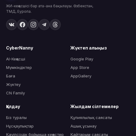
ЖИ-кеңесшісі бар ата-ана бақылауы. Өзбекстан,
ТМД, Еуропа.
CyberNanny
Жүктеп алыңыз
AI-Кеңесші
Google Play
Мүмкіндіктер
App Store
Баға
AppGallery
Жүктеу
CN Family
Қолдау
Жылдам сілтемелер
Біз туралы
Құпиялылық саясаты
Нұсқаулықтар
Ашық ұсынау
Қауіпсіздік бойынша кеңестер
Қайтарым саясаты