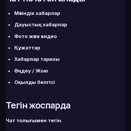
Мәтіндік хабарлар
Дауыстық хабарлар
Фото және видео
Құжаттар
Хабарлар тарихы
Өңдеу / Жою
Оқылды белгісі
Тегін жоспарда
Чат толығымен тегін
.