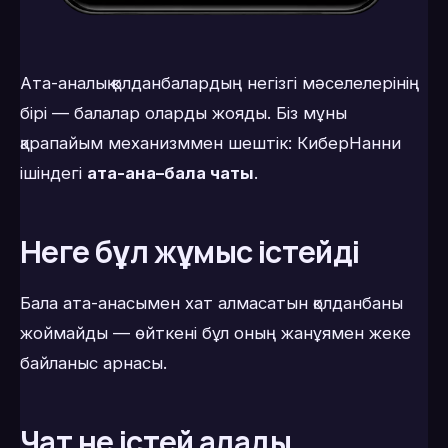
Ата-аналық қолданбалардың негізгі мәселелерінің
бірі — балалар оларды жояды. Біз мұны
қарапайым механизммен шештік: КиберНанни
ішіндегі
ата-ана–бала чаты
.
Неге бұл жұмыс істейді
Бала ата-анасымен хат алмасатын қолданбаны
жоймайды — өйткені бұл оның жанұямен жеке
байланыс арнасы.
Чат не істей алады