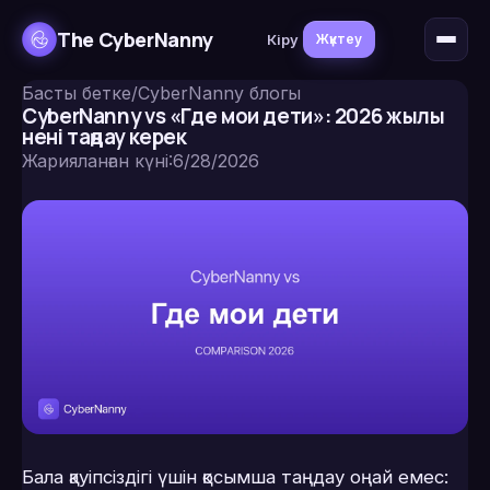
The CyberNanny
Кіру
Жүктеу
Басты бетке
/
CyberNanny блогы
CyberNanny vs «Где мои дети»: 2026 жылы
нені таңдау керек
Жарияланған күні
:
6/28/2026
Бала қауіпсіздігі үшін қосымша таңдау оңай емес: