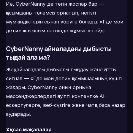
Иә, CyberNanny-де тегін жоспар бар —
қосымшаны төлемсіз орнатып, негізгі
мүмкіндіктерін сынап көруге болады. «Где мои
дети» жазылым негізінде жұмыс істейді.
CyberNanny айналадағы дыбысты
тыңдай ала ма?
Жоқ, айналадағы дыбысты тыңдау және қатты
сигнал — «Где мои дети» қосымшасының күшті
жақтары. CyberNanny оның орнына
мессенджерлердегі қауіпті контентке AI-
ескертулерге, веб-сүзгіге және чатқа баса назар
аударады.
Ұқсас мақалалар