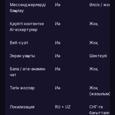
Мессенджерлерді
Иә
Әлсіз / жоқ
бақылау
Қауіпті контентке
Иә
Жоқ
AI-ескертулер
Веб-сүзгі
Иә
Жоқ
Экран уақыты
Иә
Шектеулі
Бала / ата-анамен
Иә
Жоқ
чат
Тегін жоспар
Иә
Жоқ
(жазылым)
Локализация
RU + UZ
СНГ-ге
бағытталған