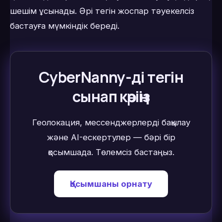
шешім ұсынады. Әрі тегін жоспар тәуекелсіз
бастауға мүмкіндік береді.
CyberNanny-ді тегін
сынап көріңіз
Геолокация, мессенджерлерді бақылау
және AI-ескертулер — бәрі бір
қосымшада. Төлемсіз бастаңыз.
Қосымшаны орнату