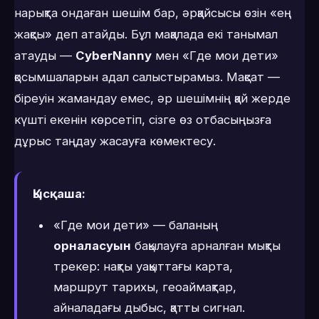
нарықта ондаған шешім бар, әрқайсысы өзін «ең
жақсы» деп атайды. Бұл мақалада екі танымал
атауды —
CyberNanny
мен «Где мои дети»
қосымшаларын адал салыстырамыз. Мақсат —
біреуін жамандау емес, әр шешімнің қай жерде
күшті екенін көрсетіп, сізге өз отбасыңызға
дұрыс таңдау жасауға көмектесу.
Қысқаша:
«Где мои дети» — баланың
орналасуын
бақылауға арналған мықты
трекер: нақты уақыттағы карта,
маршрут тарихы, геоаймақтар,
айналадағы дыбыс, қатты сигнал.