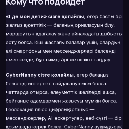
Кому что подойдёт
«Где мои дети» сізге қолайлы
, егер басты әрі
жалғыз қажеттілік — баланың орналасуын білу,
маршрутын қадағалау және айналадағы дыбысты
есту болса. Кіші жастағы балалар үшін, олардың
әлі смартфоны мен мессенджерлері белсенді
емес кезде, бұл тиімді әрі жеткілікті таңдау.
CyberNanny сізге қолайлы
, егер балаңыз
белсенді интернет пайдаланушысы болса:
чаттарда отырса, әлеуметтік желілерді ашса,
бейтаныс адамдармен жазысуы мүмкін болса.
Геолокация плюс цифрлық қорғаныс —
мессенджерлер, AI-ескертулер, веб-сүзгі — бір
қосымшада керек болса, CyberNanny ауқымдырақ