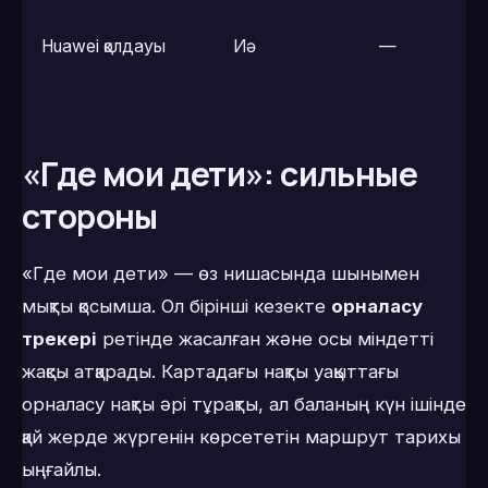
Huawei қолдауы
Иә
—
«Где мои дети»: сильные
стороны
«Где мои дети» — өз нишасында шынымен
мықты қосымша. Ол бірінші кезекте
орналасу
трекері
ретінде жасалған және осы міндетті
жақсы атқарады. Картадағы нақты уақыттағы
орналасу нақты әрі тұрақты, ал баланың күн ішінде
қай жерде жүргенін көрсететін маршрут тарихы
ыңғайлы.