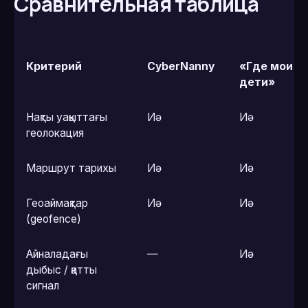
Сравнительная таблица
Критерий
CyberNanny
«Где мои
дети»
Нақты уақыттағы
Иә
Иә
геолокация
Маршрут тарихы
Иә
Иә
Геоаймақтар
Иә
Иә
(geofence)
Айналадағы
—
Иә
дыбыс / қатты
сигнал