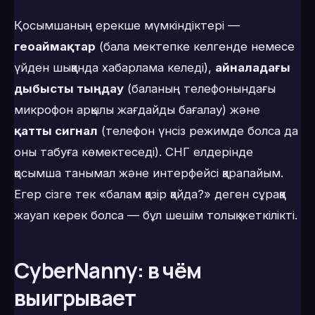
Қосымшаның ерекше мүмкіндіктері —
геоаймақтар
(бала мектепке келгенде немесе
үйден шыққанда хабарлама келеді),
айналадағы
дыбысты тыңдау
(баланың телефонындағы
микрофон арқылы жағдайды бағалау) және
қатты сигнал
(телефон үнсіз режимде болса да
оны табуға көмектеседі). СНГ елдерінде
қосымша танымал және интерфейсі қарапайым.
Егер сізге тек «балам қазір қайда?» деген сұраққа
жауап керек болса — бұл шешім толық жеткілікті.
CyberNanny: в чём
выигрывает