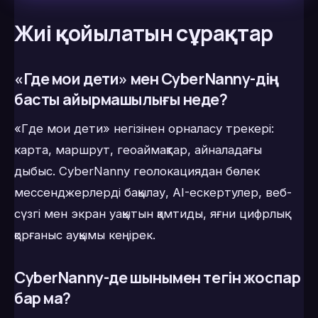
Жиі қойылатын сұрақтар
«Где мои дети» мен CyberNanny-дің
басты айырмашылығы неде?
«Где мои дети» негізінен орналасу трекері:
карта, маршрут, геоаймақтар, айналадағы
дыбыс. CyberNanny геолокациядан бөлек
мессенджерлерді бақылау, AI-ескертулер, веб-
сүзгі мен экран уақытын қамтиды, яғни цифрлық
қорғаныс ауқымы кеңірек.
CyberNanny-де шынымен тегін жоспар
бар ма?