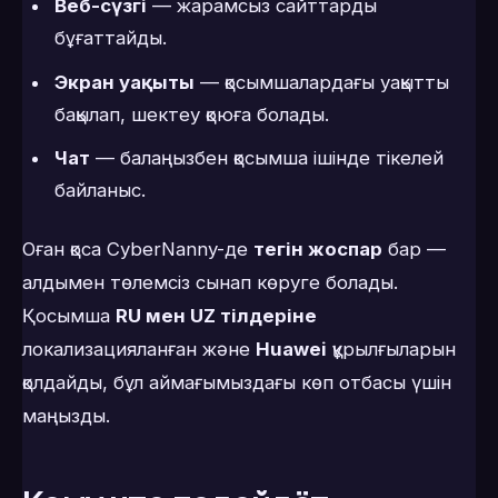
Веб-сүзгі
— жарамсыз сайттарды
бұғаттайды.
Экран уақыты
— қосымшалардағы уақытты
бақылап, шектеу қоюға болады.
Чат
— балаңызбен қосымша ішінде тікелей
байланыс.
Оған қоса CyberNanny-де
тегін жоспар
бар —
алдымен төлемсіз сынап көруге болады.
Қосымша
RU мен UZ тілдеріне
локализацияланған және
Huawei
құрылғыларын
қолдайды, бұл аймағымыздағы көп отбасы үшін
маңызды.