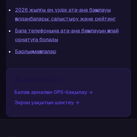
2026 жылғы ең үздік ата-ана бақылауы
қолданбалары: салыстыру және рейтинг
Бала телефонына ата-ана бақылауын қалай
орнатуға болады
Барлық мақалалар
Әрі қарай оқыңыз
Балаға арналған GPS-бақылау
→
Экран уақытын шектеу
→