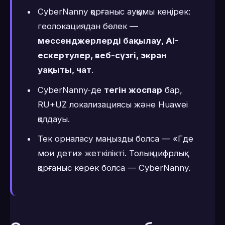
CyberNanny қорғаныс ауқымы кеңірек:
геолокациядан бөлек —
мессенджерлерді бақылау, AI-
ескертулер, веб-сүзгі, экран
уақыты, чат
.
CyberNanny-де
тегін жоспар
бар,
RU+UZ локализациясы және Huawei
қолдауы.
Тек орналасу маңызды болса — «Где
мои дети» жеткілікті. Толық цифрлық
қорғаныс керек болса — CyberNanny.