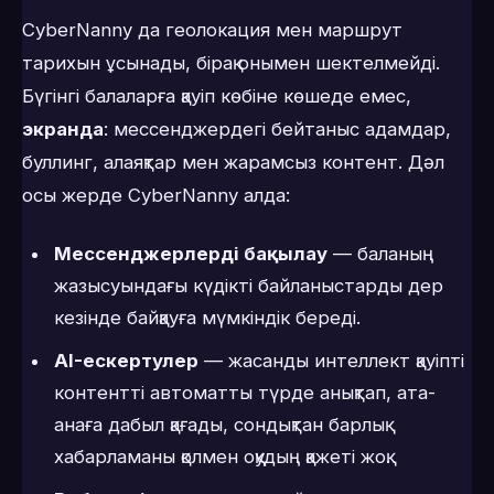
CyberNanny да геолокация мен маршрут
тарихын ұсынады, бірақ онымен шектелмейді.
Бүгінгі балаларға қауіп көбіне көшеде емес,
экранда
: мессенджердегі бейтаныс адамдар,
буллинг, алаяқтар мен жарамсыз контент. Дәл
осы жерде CyberNanny алда:
Мессенджерлерді бақылау
— баланың
жазысуындағы күдікті байланыстарды дер
кезінде байқауға мүмкіндік береді.
AI-ескертулер
— жасанды интеллект қауіпті
контентті автоматты түрде анықтап, ата-
анаға дабыл қағады, сондықтан барлық
хабарламаны қолмен оқудың қажеті жоқ.