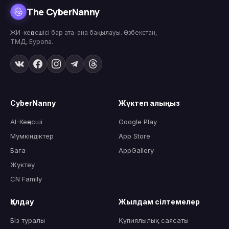
The CyberNanny
ЖИ-кеңесшісі бар ата-ана бақылауы. Өзбекстан,
ТМД, Еуропа.
CyberNanny
Жүктеп алыңыз
AI-Кеңесші
Google Play
Мүмкіндіктер
App Store
Баға
AppGallery
Жүктеу
CN Family
Қолдау
Жылдам сілтемелер
Біз туралы
Құпиялылық саясаты