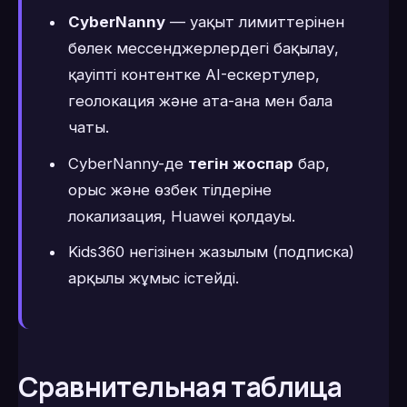
CyberNanny
— уақыт лимиттерінен
бөлек мессенджерлердегі бақылау,
қауіпті контентке AI-ескертулер,
геолокация және ата-ана мен бала
чаты.
CyberNanny-де
тегін жоспар
бар,
орыс және өзбек тілдеріне
локализация, Huawei қолдауы.
Kids360 негізінен жазылым (подписка)
арқылы жұмыс істейді.
Сравнительная таблица