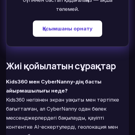
бүгіннен бастап қадағалаңыз — ақша
төлемей.
Қосымшаны орнату
Жиі қойылатын сұрақтар
Kids360 мен CyberNanny-дің басты
айырмашылығы неде?
Kids360 негізінен экран уақыты мен тәртіпке
бағытталған, ал CyberNanny одан бөлек
мессенджерлердегі бақылауды, қауіпті
контентке AI-ескертулерді, геолокация мен