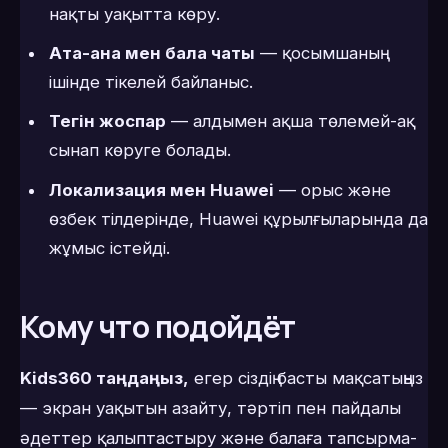
нақты уақытта көру.
Ата-ана мен бала чаты
— қосымшаның
ішінде тікелей байланыс.
Тегін жоспар
— алдымен ақша төлемей-ақ
сынап көруге болады.
Локализация мен Huawei
— орыс және
өзбек тілдерінде, Huawei құрылғыларында да
жұмыс істейді.
Кому что подойдёт
Kids360 таңдаңыз,
егер сіздің басты мақсатыңыз
— экран уақытын азайту, тәртіп пен пайдалы
әдеттер қалыптастыру және балаға тапсырма-