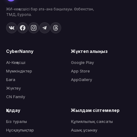
ЖИ-кеңесшісі бар ата-ана бақылауы. Өзбекстан,
ТМД, Еуропа.
CyberNanny
Жүктеп алыңыз
AI-Кеңесші
Google Play
Мүмкіндіктер
App Store
Баға
AppGallery
Жүктеу
CN Family
Қолдау
Жылдам сілтемелер
Біз туралы
Құпиялылық саясаты
Нұсқаулықтар
Ашық ұсынау