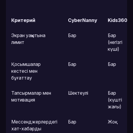
Критерий
CyberNanny
Kids360
Экран уақытына
Бар
Бар
лимит
(негізгі
күші)
Қосымшалар
Бар
Бар
кестесі мен
бұғаттау
Тапсырмалар мен
Шектеулі
Бар
мотивация
(күшті
жағы)
Мессенджерлердегі
Бар
Жоқ
хат-хабарды