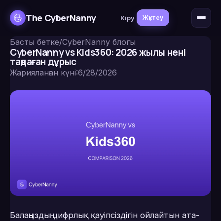
The CyberNanny
Кіру
Жүктеу
Басты бетке
/
CyberNanny блогы
CyberNanny vs Kids360: 2026 жылы нені
таңдаған дұрыс
Жарияланған күні
:
6/28/2026
Балаңыздың цифрлық қауіпсіздігін ойлайтын ата-