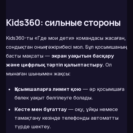
Kids360: сильные стороны
Kids360-ты «Где мои дети» командасы жасаған,
сондықтан оның тәжірибесі мол. Бұл қосымшаның
басты мақсаты —
экран уақытын басқару
және цифрлық тәртіп қалыптастыру
. Ол
мынаған шынымен жақсы:
Қосымшаларға лимит қою
— әр қосымшаға
бөлек уақыт белгілеуге болады.
Кесте мен бұғаттау
— оқу, ұйқы немесе
тамақтану кезінде телефонды автоматты
түрде шектеу.