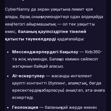
CyberNanny да экран уақытына лимит қоя
алады, бірақ оның мүмкіндіктері одан әлдеқайда
кең. Негізгі айырмашылық — ол тек уақытты
емес,
баланың қауіпсіздігіне тікелей
қатысты тәуекелдерді
қадағалайды:
Мессенджерлердегі бақылау
— Kids360-
та жоқ мүмкіндік. Балаңыз кіммен сөйлесіп
жатқанын байқай аласыз.
AI-ескертулер
— жасанды интеллект
қауіпті контентті (буллинг, алаяқтық, бөгде
ересектердің хабарласуы) анықтап, ата-анаға
ескертеді.
Геолокация
— баланың қай жерде екенін