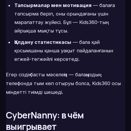
Тапсырмалар мен мотивация
— балаға
тапсырма беріп, оны орындағаны үшін
марапаттау жүйесі. Бұл — Kids360-тың
айрықша мықты тұсы.
Қолдану статистикасы
— бала қай
қосымшаны қанша уақыт пайдаланғанын
егжей-тегжейлі көрсетеді.
Егер сіздің басты мәселеңіз — балаңыздың
телефонда тым көп отыруы болса, Kids360 осы
міндетті тиімді шешеді.
CyberNanny: в чём
выигрывает