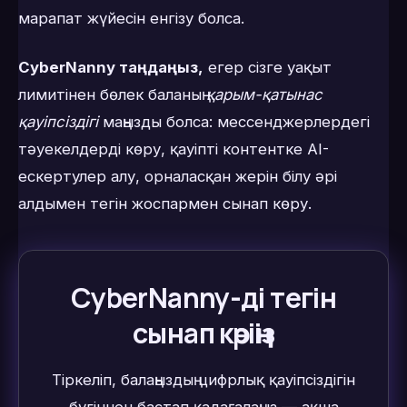
марапат жүйесін енгізу болса.
CyberNanny таңдаңыз,
егер сізге уақыт
лимитінен бөлек баланың
қарым-қатынас
қауіпсіздігі
маңызды болса: мессенджерлердегі
тәуекелдерді көру, қауіпті контентке AI-
ескертулер алу, орналасқан жерін білу әрі
алдымен тегін жоспармен сынап көру.
CyberNanny-ді тегін
сынап көріңіз
Тіркеліп, балаңыздың цифрлық қауіпсіздігін