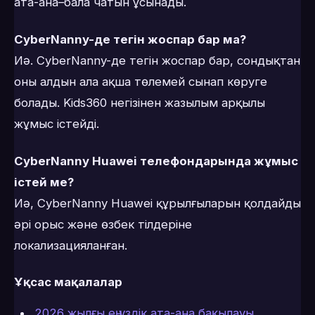
ата-ана–бала чатын ұсынады.
CyberNanny-де тегін жоспар бар ма?
Иә. CyberNanny-де тегін жоспар бар, сондықтан
оны алдын ала ақша төлемей сынап көруге
болады. Kids360 негізінен жазылым арқылы
жұмыс істейді.
CyberNanny Huawei телефондарында жұмыс
істей ме?
Иә, CyberNanny Huawei құрылғыларын қолдайды
әрі орыс және өзбек тілдеріне
локализацияланған.
Ұқсас мақалалар
2026 жылғы ең үздік ата-ана бақылауы