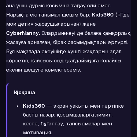
ана үшін дұрыс қосымша таңдау оңай емес.
Нарықта екі танымал шешім бар:
Kids360
(«Где
мои дети» жасаушыларынан) және
CyberNanny
. Олардың екеуі де балаға қамқорлық
жасауға арналған, бірақ басымдықтары әртүрлі.
Бұл мақалада екеуінің де күшті жақтарын адал
көрсетіп, қайсысы сіздің жағдайыңызға қолайлы
екенін шешуге көмектесеміз.
Қысқаша
Kids360
— экран уақыты мен тәртіпке
басты назар: қосымшаларға лимит,
кесте, бұғаттау, тапсырмалар мен
мотивация.