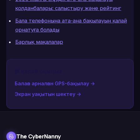
қолданбалары: салыстыру және рейтинг
Бала телефонына ата-ана бақылауын қалай
орнатуға болады
Барлық мақалалар
Әрі қарай оқыңыз
Балаға арналған GPS-бақылау
→
Экран уақытын шектеу
→
The CyberNanny