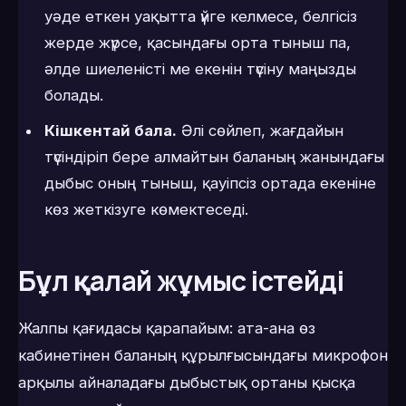
уәде еткен уақытта үйге келмесе, белгісіз
жерде жүрсе, қасындағы орта тыныш па,
әлде шиеленісті ме екенін түсіну маңызды
болады.
Кішкентай бала.
Әлі сөйлеп, жағдайын
түсіндіріп бере алмайтын баланың жанындағы
дыбыс оның тыныш, қауіпсіз ортада екеніне
көз жеткізуге көмектеседі.
Бұл қалай жұмыс істейді
Жалпы қағидасы қарапайым: ата-ана өз
кабинетінен баланың құрылғысындағы микрофон
арқылы айналадағы дыбыстық ортаны қысқа