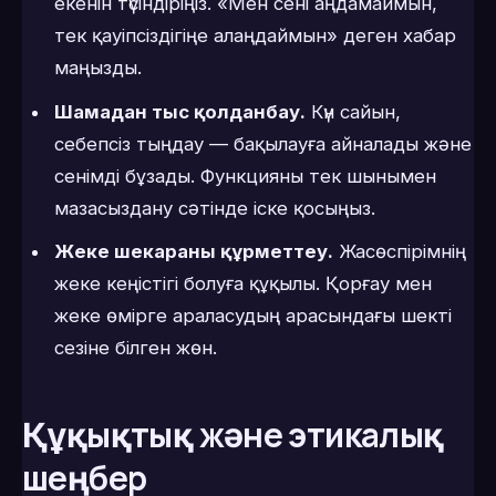
екенін түсіндіріңіз. «Мен сені аңдамаймын,
тек қауіпсіздігіңе алаңдаймын» деген хабар
маңызды.
Шамадан тыс қолданбау.
Күн сайын,
себепсіз тыңдау — бақылауға айналады және
сенімді бұзады. Функцияны тек шынымен
мазасыздану сәтінде іске қосыңыз.
Жеке шекараны құрметтеу.
Жасөспірімнің
жеке кеңістігі болуға құқылы. Қорғау мен
жеке өмірге араласудың арасындағы шекті
сезіне білген жөн.
Құқықтық және этикалық
шеңбер