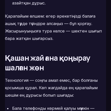
азайтқан дұрыс.
Қарапайым өлшем: егер әрекетіңізді балаға
ашық түрде түсіндіре алсаңыз — бұл қорғау.
Жасырынуыңызға тура келсе — шектен шығып
бара жатқан шығарсыз.
Қашан жай ғана қоңырау
шалған жөн
Технология — соңғы амал емес, бар болғаны
қосымша құрал. Көп жағдайда ең қарапайым
шешім ең дұрысы болып шығады:
Бала телефонды көрмей қалуы мүмкін —