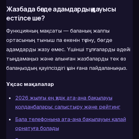
Жазбада бөгде адамдардың дауысы
естілсе ше?
Функцияның мақсаты — баланың жалпы
ортасының тыныш па екенін түсіну, бөгде
адамдарды жазу емес. Үшінші тұлғаларды әдейі
тыңдамаңыз және алынған жазбаларды тек өз
балаңыздың қауіпсіздігі үшін ғана пайдаланыңыз.
Ұқсас мақалалар
2026 жылғы ең үздік ата-ана бақылауы
қолданбалары: салыстыру және рейтинг
Бала телефонына ата-ана бақылауын қалай
орнатуға болады