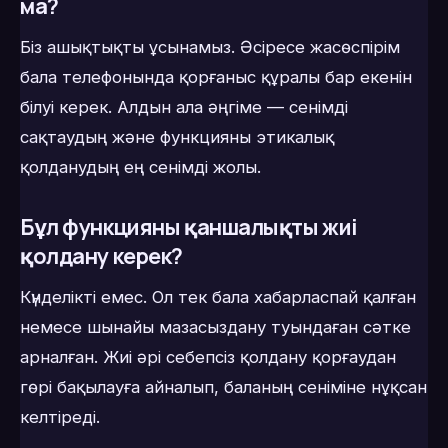
ма?
Біз ашықтықты ұсынамыз. Әсіресе жасөспірім
бала телефонында қорғаныс құралы бар екенін
білуі керек. Алдын ала әңгіме — сенімді
сақтаудың және функцияны этикалық
қолданудың ең сенімді жолы.
Бұл функцияны қаншалықты жиі
қолдану керек?
Күнделікті емес. Ол тек бала хабарласпай қалған
немесе шынайы мазасыздану туындаған сәтке
арналған. Жиі әрі себепсіз қолдану қорғаудан
гөрі бақылауға айналып, баланың сеніміне нұқсан
келтіреді.