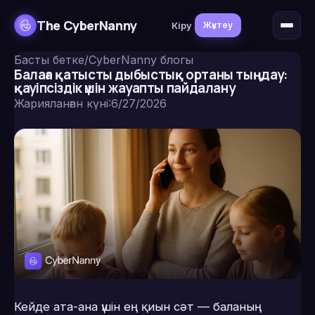
The CyberNanny
Кіру
Жүктеу
Басты бетке
/
CyberNanny блогы
Балаға қатысты дыбыстық ортаны тыңдау:
қауіпсіздік үшін жауапты пайдалану
Жарияланған күні
:
6/27/2026
Кейде ата-ана үшін ең қиын сәт — баланың