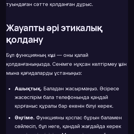
туындаған сәтте қолданған дұрыс.
Жауапты әрі этикалық
қолдану
Бұл функцияның күші — оны қалай
қолданғаныңызда. Сенімге нұқсан келтірмеу үшін
мына қағидаларды ұстаныңыз:
Ашықтық.
Баладан жасырмаңыз. Әсіресе
жасөспірім бала телефонында қандай
қорғаныс құралы бар екенін білуі керек.
Әңгіме.
Функцияны қоспас бұрын баламен
сөйлесіп, бұл неге, қандай жағдайда керек