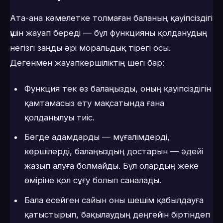
Ата-ана кәмелетке толмаған баланың қауіпсіздігі
үшін жауап береді — бұл функцияны қолданудың
негізгі заңды әрі моральдық тірегі осы.
Дегенмен жауапкершіліктің шегі бар:
Функция тек өз балаңызды, оның қауіпсіздігін
қамтамасыз ету мақсатында ғана
қолданылуы тиіс.
Бөгде адамдарды — мұғалімдерді,
көршілерді, балаңыздың достарын — әдейі
жазып алуға болмайды. Бұл олардың жеке
өміріне қол сұғу болып саналады.
Бала есейген сайын оны шешім қабылдауға
қатыстырып, бақылаудың деңгейін біртіндеп