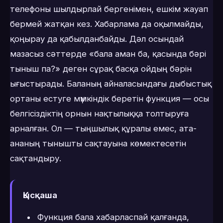
телефоны шылдырлай бергенімен, ешкім жауап
бермей жатқан кез. Хабарлама да оқылмайды,
қоңырау да қабылданбайды. Дәл осындай
мазасыз сәттерде «бала аман ба, қасында бәрі
тыныш па?» деген сұрақ басқа ойдың бәрін
ығыстырады. Баланың айналасындағы дыбыстық
ортаны естуге мүмкіндік беретін функция — осы
белгісіздіктің орнын нақтылыққа толтыруға
арналған. Ол — тыңшылық құралы емес, ата-
ананың тынышты сақтауына көмектесетін
сақтандыру.
Қысқаша
Функция бала хабарласпай қалғанда,