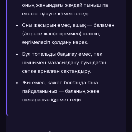
оның жанындағы жағдай тыныш па
екенін түсінуге көмектеседі.
Оны жасырын емес, ашық — баламен
(әсіресе жасөспіріммен) келісіп,
әңгімелесіп қолдану керек.
Бұл тотальды бақылау емес, тек
шынымен мазасыздану туындаған
сәтке арналған сақтандыру.
Жиі емес, қажет болғанда ғана
пайдаланыңыз — баланың жеке
шекарасын құрметтеңіз.