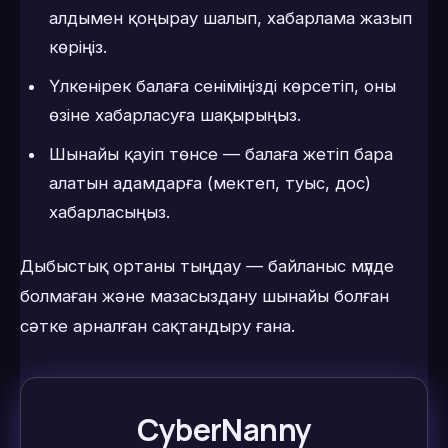
алдымен қоңырау шалып, хабарлама жазып
көріңіз.
Үлкенірек балаға сеніміңізді көрсетіп, оны
өзіне хабарласуға шақырыңыз.
Шынайы қауіп төнсе — балаға жетіп бара
алатын адамдарға (мектеп, туыс, дос)
хабарласыңыз.
Дыбыстық ортаны тыңдау — байланыс мүлде
болмаған және мазасыздану шынайы болған
сәтке арналған сақтандыру ғана.
CyberNanny