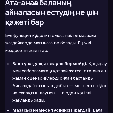
Ата-анаға баланың
айналасын естудің не үшін
қажеті бар
Бұл функция күнделікті емес, нақты мазасыз
жағдайларда мағынаға ие болады. Ең жиі
кездесетін жайттар:
Бала ұзақ уақыт жауап бермейді.
Қоңырау
мен хабарламаға үн қатпай жатса, ата-ана ең
жаман сценарийлерді ойлай бастайды.
Айналадағы тыныш дыбыс — мектептегі үзіліс
не сабақтың дауысы — бірден көңілді
жайландырады.
Мазасыз немесе түсініксіз жағдай.
Бала