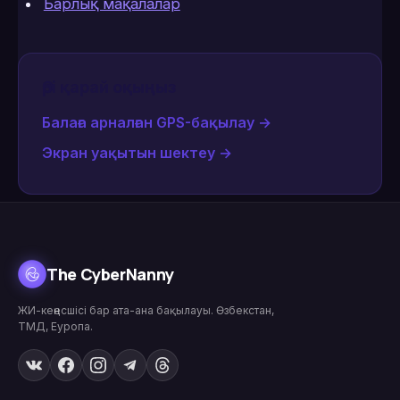
Барлық мақалалар
Әрі қарай оқыңыз
Балаға арналған GPS-бақылау
→
Экран уақытын шектеу
→
The CyberNanny
ЖИ-кеңесшісі бар ата-ана бақылауы. Өзбекстан,
ТМД, Еуропа.