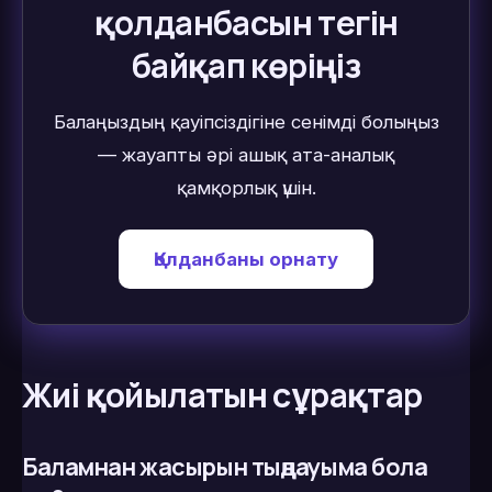
қолданбасын тегін
байқап көріңіз
Балаңыздың қауіпсіздігіне сенімді болыңыз
— жауапты әрі ашық ата-аналық
қамқорлық үшін.
Қолданбаны орнату
Жиі қойылатын сұрақтар
Баламнан жасырын тыңдауыма бола