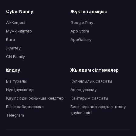
CyberNanny
Жүктеп алыңыз
AI-Кеңесші
Google Play
Мүмкіндіктер
App Store
Баға
AppGallery
Жүктеу
CN Family
Қолдау
Жылдам сілтемелер
Біз туралы
Құпиялылық саясаты
Нұсқаулықтар
Ашық ұсынау
Қауіпсіздік бойынша кеңестер
Қайтарым саясаты
Бізге хабарласыңыз
Банк картасы арқылы төлеу
қауіпсіздігі
Telegram