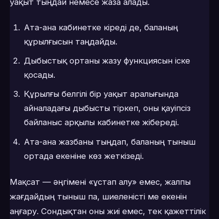
уақыт тыңдай немесе жаза алады.
Ата-ана кабинетке кіреді де, баланың
құрылғысын таңдайды.
Дыбыстық ортаны жазу функциясын іске
қосады.
Құрылғы белгілі бір уақыт аралығында
айналадағы дыбысты тіркеп, оны қауіпсіз
байланыс арқылы кабинетке жібереді.
Ата-ана жазбаны тыңдап, баланың тыныш
ортада екеніне көз жеткізеді.
Мақсат — әңгімені «ұстап алу» емес, жалпы
жағдайдың тыныш па, шиеленісті ме екенін
аңғару. Сондықтан оны жиі емес, тек қажеттілік